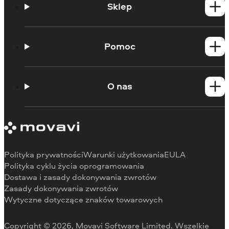
Sklep
Produkty dla Windows
Produkty dla Mac
Pomoc
Poradniki
Portal edukacyjny
O nas
Skontaktuj się z centrum wsparcia
Wymagania systemowe
O Movavi
Ograniczenia wersji próbnej
Referencje
Anuluj subskrypcję
Recenzje w mediach
Zwrot środków
Dlaczego warto wybrać nas
Polityka prywatności
Warunki użytkowania
EULA
Do pracy
Polityka cyklu życia oprogramowania
Dostawa i zasady dokonywania zwrotów
Zasady dokonywania zwrotów
Wytyczne dotyczące znaków towarowych
Copyright © 2026, Movavi Software Limited. Wszelkie