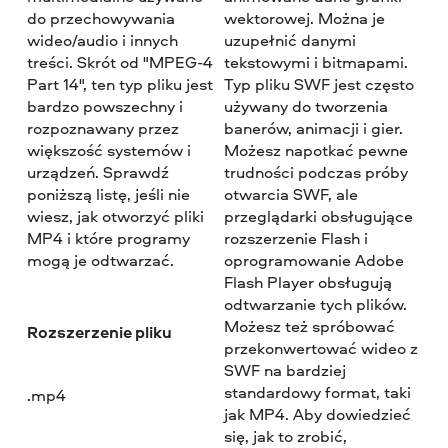
do przechowywania
wektorowej. Można je
wideo/audio i innych
uzupełnić danymi
treści. Skrót od "MPEG-4
tekstowymi i bitmapami.
Part 14", ten typ pliku jest
Typ pliku SWF jest często
bardzo powszechny i
używany do tworzenia
rozpoznawany przez
banerów, animacji i gier.
większość systemów i
Możesz napotkać pewne
urządzeń. Sprawdź
trudności podczas próby
poniższą listę, jeśli nie
otwarcia SWF, ale
wiesz, jak otworzyć pliki
przeglądarki obsługujące
MP4 i które programy
rozszerzenie Flash i
mogą je odtwarzać.
oprogramowanie Adobe
Flash Player obsługują
odtwarzanie tych plików.
Możesz też spróbować
Rozszerzenie pliku
przekonwertować wideo z
SWF na bardziej
standardowy format, taki
.mp4
jak MP4. Aby dowiedzieć
się, jak to zrobić,