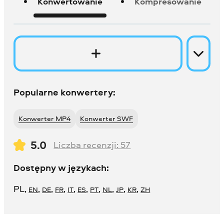
Konwertowanie
Kompresowanie
Popularne konwertery:
Konwerter MP4
Konwerter SWF
5.0
Liczba recenzji:
57
Dostępny w językach:
PL
,
,
,
,
,
,
,
,
,
,
EN
DE
FR
IT
ES
PT
NL
JP
KR
ZH