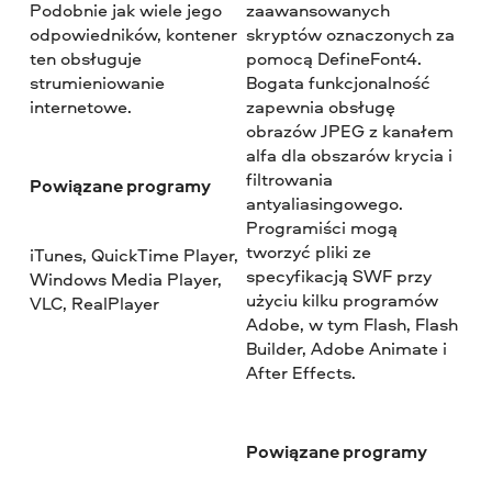
Podobnie jak wiele jego
zaawansowanych
odpowiedników, kontener
skryptów oznaczonych za
ten obsługuje
pomocą DefineFont4.
strumieniowanie
Bogata funkcjonalność
internetowe.
zapewnia obsługę
obrazów JPEG z kanałem
alfa dla obszarów krycia i
filtrowania
Powiązane programy
antyaliasingowego.
Programiści mogą
tworzyć pliki ze
iTunes, QuickTime Player,
specyfikacją SWF przy
Windows Media Player,
użyciu kilku programów
VLC, RealPlayer
Adobe, w tym Flash, Flash
Builder, Adobe Animate i
After Effects.
Powiązane programy