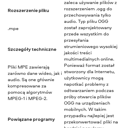
zaleca używanie plików z
rozszerzeniem .ogg do
Rozszerzenie pliku
przechowywania tylko
audio. Typ pliku OGG
został zaprojektowany
.mpe
przede wszystkim do
przesyłania
strumieniowego wysokiej
Szczegóły techniczne
jakości treści
multimedialnych online.
Ponieważ format został
Pliki MPE zawierają
stworzony dla Internetu,
zarówno dane wideo, jak i
użytkownicy mogą
audio. Są one głównie
napotkać problemy z
kompresowane za
odtwarzaniem podczas
pomocą algorytmów
próby otwarcia plików
MPEG-1 i MPEG-2.
OGG na urządzeniach
mobilnych. W takim
przypadku najlepiej jest
Powiązane programy
przekonwertować pliki na
bardziej popularny