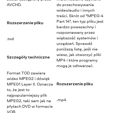
AVCHD.
do przechowywania
wideo/audio i innych
treści. Skrót od "MPEG-4
Part 14", ten typ pliku jest
Rozszerzenie pliku
bardzo powszechny i
rozpoznawany przez
większość systemów i
.tod
urządzeń. Sprawdź
poniższą listę, jeśli nie
wiesz, jak otworzyć pliki
Szczegóły techniczne
MP4 i które programy
mogą je odtwarzać.
Format TOD zawiera
wideo MPEG2 i dźwięk
Rozszerzenie pliku
MPEG1 Layer II. Oznacza
to, że jest to
najpopularniejszy plik
.mp4
MPEG2, taki sam jak na
płytach DVD w formacie
VOB.