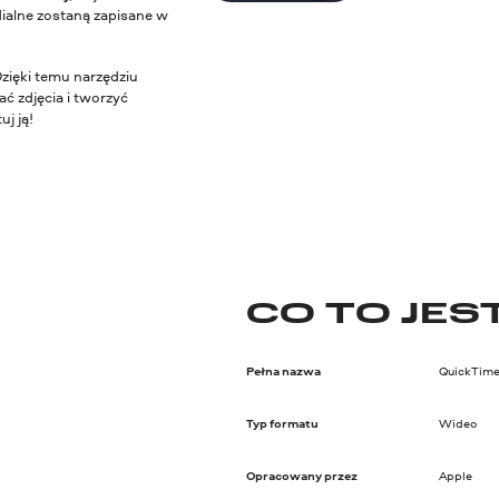
ialne zostaną zapisane w
Dzięki temu narzędziu
ć zdjęcia i tworzyć
j ją!
CO TO JES
Pełna nazwa
QuickTim
Typ formatu
Wideo
Opracowany przez
Apple