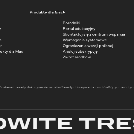
Produkty dla Mac
Poradniki
r
Portal edukacyjny
Skontaktuj się z centrum wsparcia
e
Wymagania systemowe
r
Ograniczenia wersji próbnej
ukty dla Mac
Anuluj subskrypcję
Zwrot środków
Dostawa i zasady dokonywania zwrotów
Zasady dokonywania zwrotów
Wytyczne dotyc
TE TREŚC