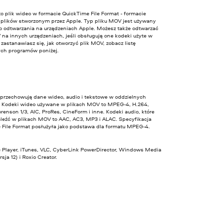
o plik wideo w formacie QuickTime File Format - formacie
 plików stworzonym przez Apple. Typ pliku MOV jest używany
o odtwarzania na urządzeniach Apple. Możesz także odtwarzać
na innych urządzeniach, jeśli obsługują one kodeki użyte w
li zastanawiasz się, jak otworzyć plik MOV, zobacz listę
ch programów poniżej.
 przechowują dane wideo, audio i tekstowe w oddzielnych
. Kodeki wideo używane w plikach MOV to MPEG-4, H.264,
enson 1/3, AIC, ProRes, CineForm i inne. Kodeki audio, które
leźć w plikach MOV to AAC, AC3, MP3 i ALAC. Specyfikacja
 File Format posłużyła jako podstawa dla formatu MPEG-4.
 Player, iTunes, VLC, CyberLink PowerDirector, Windows Media
sja 12) i Roxio Creator.