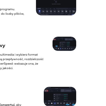
a programu.
o liczby plików,
wy
ultimedia i wybierz format
ną przepływność, rozdzielczość
perSpeed: wskazuje ona, że
y jakości.
Konwertuj
, aby