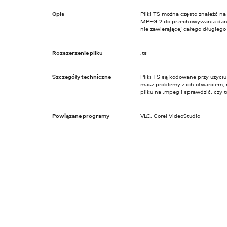
Opis
Pliki TS można często znaleźć n
MPEG-2 do przechowywania dany
nie zawierającej całego długiego
Rozszerzenie pliku
.ts
Szczegóły techniczne
Pliki TS są kodowane przy użyci
masz problemy z ich otwarciem,
pliku na .mpeg i sprawdzić, czy t
Powiązane programy
VLC, Corel VideoStudio