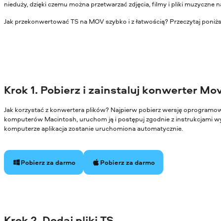
nieduży, dzięki czemu można przetwarzać zdjęcia, filmy i pliki muzyczne
Jak przekonwertować TS na MOV szybko i z łatwością? Przeczytaj poniżs
Krok 1. Pobierz i zainstaluj konwerter Mo
Jak korzystać z konwertera plików? Najpierw pobierz wersję oprogram
komputerów Macintosh, uruchom ją i postępuj zgodnie z instrukcjami wy
komputerze aplikacja zostanie uruchomiona automatycznie.
Pobierz za darmo
Pobierz za darmo
Krok 2. Dodaj pliki TS