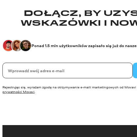
DOŁĄCZ, BY UZYS
WSKAZÓWKI I NO
Ponad 1.5 mln użytkowników zapisało się już do nasz
Twój email
Rejestrując się, wyrażam zgodę na otrzymywanie e-maili marketingowych od Movavi 
prywatności Movavi
.