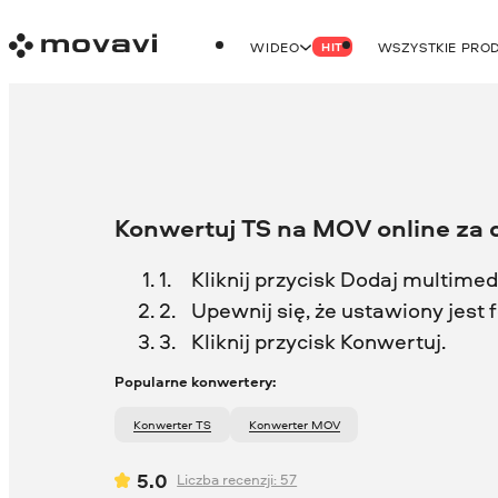
WIDEO
WSZYSTKIE PRO
HIT
Konwertuj TS na MOV online za
Kliknij przycisk Dodaj multimedia
Upewnij się, że ustawiony jes
Kliknij przycisk Konwertuj.
Popularne konwertery:
Konwerter TS
Konwerter MOV
5.0
Liczba recenzji:
57