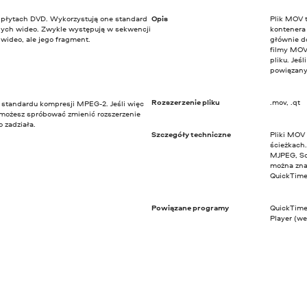
a płytach DVD. Wykorzystują one standard
Opis
Plik MOV t
ch wideo. Zwykle występują w sekwencji
kontenera
 wideo, ale jego fragment.
głównie d
filmy MOV 
pliku. Jeś
powiązany
Rozszerzenie pliku
.mov, .qt
u standardu kompresji MPEG-2. Jeśli więc
 możesz spróbować zmienić rozszerzenie
o zadziała.
Szczegóły techniczne
Pliki MOV
ścieżkach
MJPEG, Sor
można zna
QuickTime
Powiązane programy
QuickTime
Player (wer