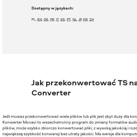
Dostępny w językach:
PL
,
EN
,
DE
,
FR
,
IT
,
ES
,
PT
,
NL
,
JP
,
KR
,
ZH
Jak przekonwertować TS n
Converter
Jeśli musisz przekonwertować wiele plików lub plik jest zbyt duży dla 
Konwerter Movavi to wszechstronny program do zmiany formatów audio
plików, może szybko zbiorczo konwertować pliki, z wysoką jakością i ro
największą szybkość konwersji bez utraty jakości. Ma wersje dla kompu