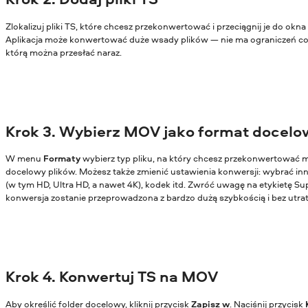
Zlokalizuj pliki TS, które chcesz przekonwertować i przeciągnij je do okn
Aplikacja może konwertować duże wsady plików — nie ma ograniczeń co d
którą można przesłać naraz.
Krok 3. Wybierz MOV jako format docelo
W menu
Formaty
wybierz typ pliku, na który chcesz przekonwertować m
docelowy plików. Możesz także zmienić ustawienia konwersji: wybrać in
(w tym HD, Ultra HD, a nawet 4K), kodek itd. Zwróć uwagę na etykietę Su
konwersja zostanie przeprowadzona z bardzo dużą szybkością i bez utrat
Krok 4. Konwertuj TS na MOV
Aby określić folder docelowy, kliknij przycisk
Zapisz w
. Naciśnij przycisk