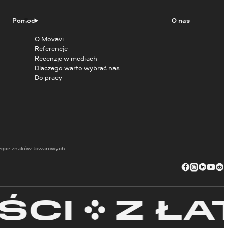
Pomoc
O nas
O Movavi
Referencje
Recenzje w mediach
Dlaczego warto wybrać nas
Do pracy
zące znaków towarowych
I
Z ŁATW