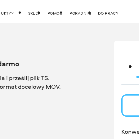
DUKTY
SKLEP
POMOC
PORADNIKI
DO PRACY
 darmo
 i prześlij plik TS.
t format docelowy MOV.
Konwe