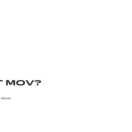
T MOV?
e Movie