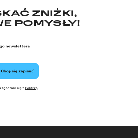
KAĆ ZNIŻKI,
WE POMYSŁY!
ego newslettera
Chcę się zapisać
i zgadzam się z
Polityką