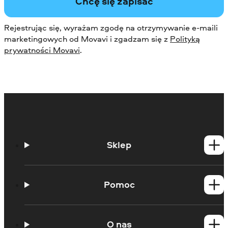
Chcę się zapisać
Rejestrując się, wyrażam zgodę na otrzymywanie e-maili
marketingowych od Movavi i zgadzam się z
Polityką
prywatności Movavi
.
Sklep
Produkty dla Windows
Produkty dla Mac
Pomoc
Poradniki
Portal edukacyjny
O nas