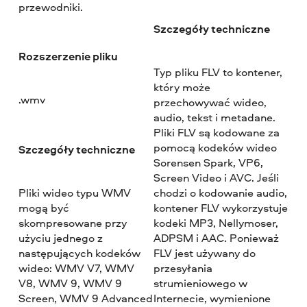
przewodniki.
Szczegóły techniczne
Rozszerzenie pliku
Typ pliku FLV to kontener,
który może
.wmv
przechowywać wideo,
audio, tekst i metadane.
Pliki FLV są kodowane za
pomocą kodeków wideo
Szczegóły techniczne
Sorensen Spark, VP6,
Screen Video i AVC. Jeśli
Pliki wideo typu WMV
chodzi o kodowanie audio,
mogą być
kontener FLV wykorzystuje
skompresowane przy
kodeki MP3, Nellymoser,
użyciu jednego z
ADPSM i AAC. Ponieważ
następujących kodeków
FLV jest używany do
wideo: WMV V7, WMV
przesyłania
V8, WMV 9, WMV 9
strumieniowego w
Screen, WMV 9 Advanced
Internecie, wymienione