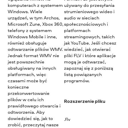
komputerach z systemem
używany do przesyłania
Windows. Wiele
strumieniowego wideo i
urządzeń, w tym Archos,
audio w sieciach
Microsoft Zune, Xbox 360,
społecznościowych i
telefony z systemem
platformach
Windows Mobile i inne,
streamingowych, takich
również obsługuje
jak YouTube. Jeśli chcesz
odtwarzanie plików WMV.
wiedzieć, jak otwierać
Jednak format WMV nie
pliki FLV i które aplikacje
jest powszechnie
mogą je odtwarzać,
obsługiwany na innych
zapoznaj się z poniższą
platformach, więc
listą powiązanych
czasami może być
programów.
konieczne
przekonwertowanie
plików w celu ich
Rozszerzenie pliku
prawidłowego otwarcia i
odtworzenia. Aby
dowiedzieć się, jak to
.flv
zrobić, przeczytaj nasze