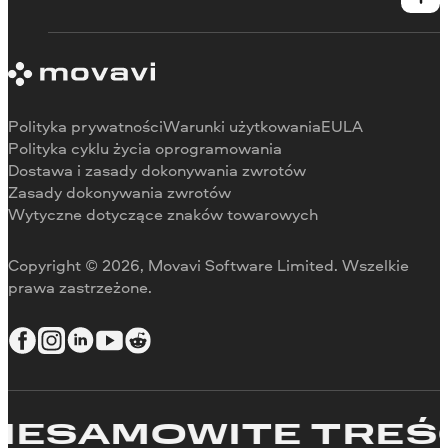
Skontaktuj się z centrum wsparcia
Wymagania systemowe
O Movavi
Ograniczenia wersji próbnej
Referencje
Anuluj subskrypcję
Recenzje w mediach
Zwrot środków
Dlaczego warto wybrać nas
Polityka prywatności
Warunki użytkowania
EULA
Do pracy
Polityka cyklu życia oprogramowania
Dostawa i zasady dokonywania zwrotów
Zasady dokonywania zwrotów
Wytyczne dotyczące znaków towarowych
Copyright © 2026, Movavi Software Limited. Wszelkie
prawa zastrzeżone.
SAMOWITE TREŚCI