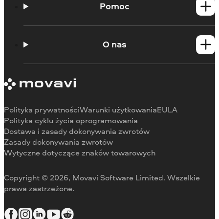
Produkty dla Mac
Pomoc
Poradniki
Portal edukacyjny
O nas
Skontaktuj się z centrum wsparcia
Wymagania systemowe
O Movavi
Ograniczenia wersji próbnej
Referencje
Anuluj subskrypcję
Recenzje w mediach
Zwrot środków
Dlaczego warto wybrać nas
Polityka prywatności
Warunki użytkowania
EULA
Do pracy
Polityka cyklu życia oprogramowania
Dostawa i zasady dokonywania zwrotów
Zasady dokonywania zwrotów
Wytyczne dotyczące znaków towarowych
Copyright © 2026, Movavi Software Limited. Wszelkie
prawa zastrzeżone.