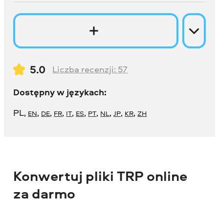
5.0
Liczba recenzji:
57
Dostępny w językach:
PL
,
,
,
,
,
,
,
,
,
,
EN
DE
FR
IT
ES
PT
NL
JP
KR
ZH
Konwertuj pliki TRP online
za darmo