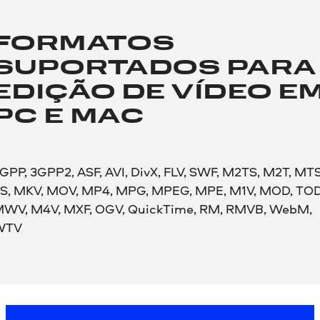
FORMATOS
SUPORTADOS PARA
EDIÇÃO DE VÍDEO E
PC E MAC
GPP, 3GPP2, ASF, AVI, DivX, FLV, SWF, M2TS, M2T, MTS
S, MKV, MOV, MP4, MPG, MPEG, MPE, M1V, MOD, TOD
WV, M4V, MXF, OGV, QuickTime, RM, RMVB, WebM,
WTV