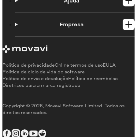
Produtos para Mac
Ajuda
Guias práticos
Portal de aprendizagem
Empresa
Contato do suporte
Requisitos de sistema
Sobre a Movavi
Limitações da versão de teste
Testemunhos
Cancelar assinatura
Comentários na mídia
Reembolso
Por que nos escolher
Política de privacidade
Online termos de uso
EULA
Para o trabalho
Política de ciclo de vida do software
Política de envio e devolução
Política de reembolso
Diretrizes para a marca registrada
Copyright © 2026, Movavi Software Limited. Todos os
direitos reservados.