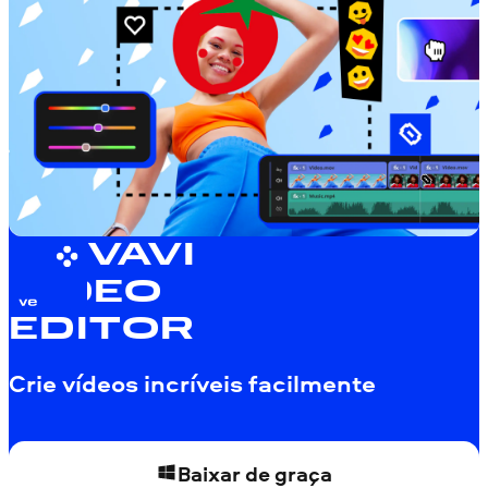
MOVAVI
VIDEO
EDITOR
Crie vídeos incríveis facilmente
Baixar de graça