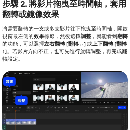
步驟
2. 將影片拖曳至時間軸，套用
翻轉或鏡像效果
將需要翻轉的一支或多支影片往下拖曳至時間軸，開啟
視窗最左側的
效果
標籤，然後選擇
調整
，就能看到
翻轉
的功能，可以選擇
左右翻轉 [翻轉↔]
或
上下翻轉 [翻轉
↕]
。若影片方向不正，也可先進行旋轉調整，再完成翻
轉設定。