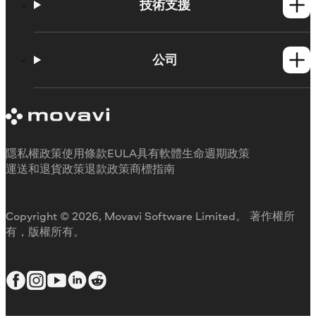
Mac產品
技術支援
操作方法
學習平台
公司
Movavi 產品系統需求
試用版限制
關於 Movavi
取消訂閱
客戶評價
聯絡支援人員
媒體評論
退款
為何要選擇我們
隱私權政策
使用條款
EULA
具有軟體生命週期政策
工作用
運送和退貨政策
退款政策
商標指南
Copyright © 2026, Movavi Software Limited。 著作權所
有，版權所有。