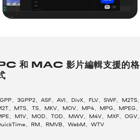
PC 和 MAC 影片編輯支援的格
式
3GPP、3GPP2、ASF、AVI、DivX、FLV、SWF、M2TS
M2T、MTS、TS、MKV、MOV、MP4、MPG、MPEG
MPE、M1V、MOD、TOD、MWV、M4V、MXF、OGV
QuickTime、RM、RMVB、WebM、WTV