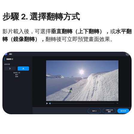
步驟
2. 選擇翻轉方式
影片載入後，可選擇
垂直翻轉（上下翻轉），
或
水平翻
轉（鏡像翻轉），
翻轉後可立即預覽畫面效果。