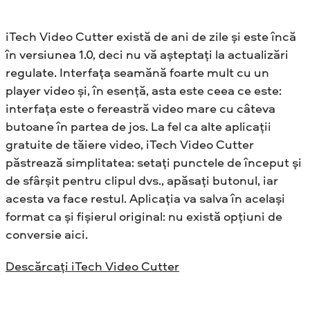
iTech Video Cutter există de ani de zile și este încă
în versiunea 1.0, deci nu vă așteptați la actualizări
regulate. Interfața seamănă foarte mult cu un
player video și, în esență, asta este ceea ce este:
interfața este o fereastră video mare cu câteva
butoane în partea de jos. La fel ca alte aplicații
gratuite de tăiere video, iTech Video Cutter
păstrează simplitatea: setați punctele de început și
de sfârșit pentru clipul dvs., apăsați butonul, iar
acesta va face restul. Aplicația va salva în același
format ca și fișierul original: nu există opțiuni de
conversie aici.
Descărcați iTech Video Cutter