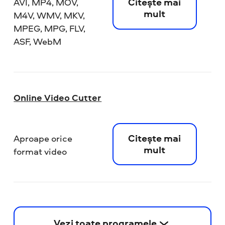
Citește mai
AVI, MP4, MOV,
mult
M4V, WMV, MKV,
MPEG, MPG, FLV,
ASF, WebM
Online Video Cutter
Citește mai
Aproape orice
mult
format video
Vezi toate programele