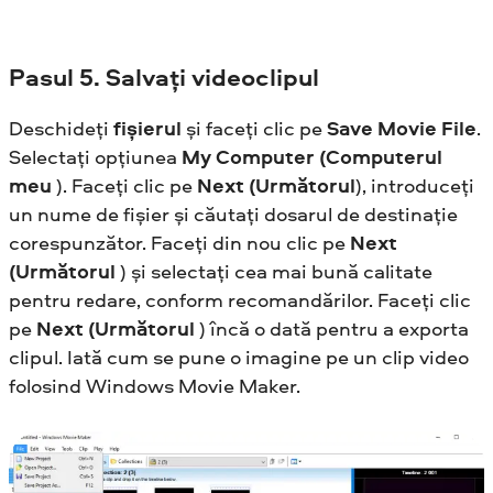
Pasul
5. Salvați videoclipul
Deschideți
fișierul
și faceți clic pe
Save Movie File
.
Selectați opțiunea
My Computer (Computerul
meu
). Faceți clic pe
Next (Următorul
), introduceți
un nume de fișier și căutați dosarul de destinație
corespunzător. Faceți din nou clic pe
Next
(Următorul
) și selectați cea mai bună calitate
pentru redare, conform recomandărilor. Faceți clic
pe
Next (Următorul
) încă o dată pentru a exporta
clipul. Iată cum se pune o imagine pe un clip video
folosind Windows Movie Maker.