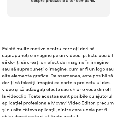
despre produsele altor companii.
Există multe motive pentru care ați dori să
suprapuneți o imagine pe un videoclip. Este posibil
să doriți să creați un efect de imagine în imagine
sau să suprapuneți o imagine, cum ar fi un logo sau
alte elemente grafice. De asemenea, este posibil să
doriți să folosiți imagini ca parte a proiectului dvs.
video și să adăugați efecte sau chiar o voce din off
la videoclip. Toate acestea sunt posibile cu ajutorul
aplicației profesionale
Movavi Video Editor
, precum
și cu alte câteva aplicații, dintre care unele pot fi
chiar descărcate și utilizate gratuit.