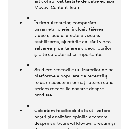
articol au fost testate de către echipa
Movavi Content Team.
În timpul testelor, comparăm
parametrii cheie, inclusiv tăierea
video și audio, efectele vizuale,
stabilizarea, ajustările calității video,
salvarea și partajarea videoclipurilor
și alte caracteristici importante.
Studiem recenziile utilizatorilor de pe
platformele populare de recenzii și
folosim aceste informații atunci când
scriem recenziile noastre despre
produse.
Colectăm feedback de la utilizatorii
noștri și analizăm opiniile acestora
despre software-ul Movavi, precum și