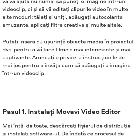
vă va ajuta nu numai să puneți o imagine într-un
videoclip, ci și să vă editați clipurile video în multe
alte moduri: tăiați și uniți, adăugați autocolante
amuzante, aplicați filtre creative și multe altele.
Puteți insera cu ușurință obiecte media în proiectul
dvs. pentru a vă face filmele mai interesante și mai
captivante. Aruncați o privire la instrucțiunile de
mai jos pentru a învăța cum să adăugați o imagine
într-un videoclip.
Pasul 1.
Instalați
Movavi Video Editor
Mai întâi de toate, descărcați fișierul de distribuție
și instalați software-ul. De îndată ce procesul de