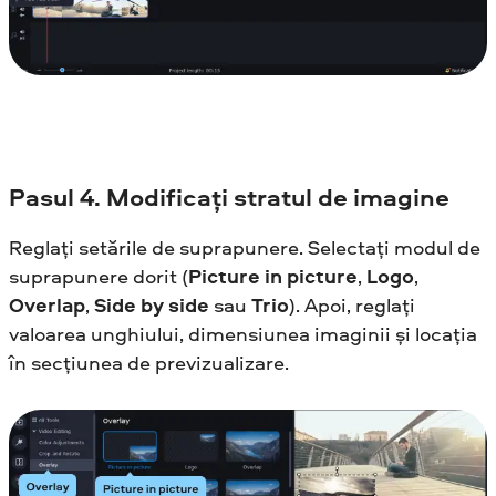
Pasul
4. Modificați stratul de imagine
Reglați setările de suprapunere. Selectați modul de
suprapunere dorit (
Picture in picture
,
Logo
,
Overlap
,
Side by side
sau
Trio
). Apoi, reglați
valoarea unghiului, dimensiunea imaginii și locația
în secțiunea de previzualizare.