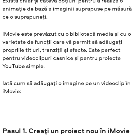
Există chiar și câteva opțiuni pentru a realiza o
animație de bază a imaginii suprapuse pe măsură
ce o suprapuneți.
iMovie este prevăzut cu o bibliotecă media și cu o
varietate de funcții care vă permit să adăugați
propriile titluri, tranziții și efecte. Este perfect
pentru videoclipuri casnice și pentru proiecte
YouTube simple.
Iată cum să adăugați o imagine pe un videoclip în
iMovie:
Pasul
1. Creați un proiect nou în iMovie