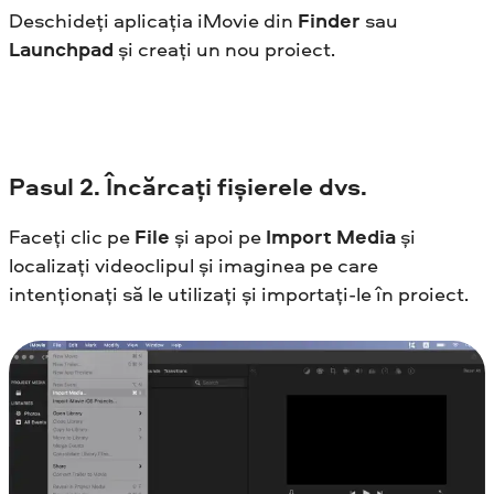
Deschideți aplicația iMovie din
Finder
sau
Launchpad
și creați un nou proiect.
Pasul
2. Încărcați fișierele dvs.
Faceți clic pe
File
și apoi pe
Import Media
și
localizați videoclipul și imaginea pe care
intenționați să le utilizați și importați-le în proiect.