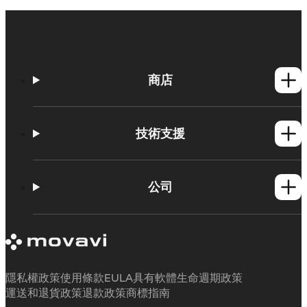
商店
Windows產品
Mac產品
技術支援
操作方法
學習平台
公司
Movavi 產品系統需求
試用版限制
關於 Movavi
取消訂閱
客戶評價
聯絡支援人員
媒體評論
退款
為何要選擇我們
隱私權政策
使用條款
EULA
具有軟體生命週期政策
工作用
運送和退貨政策
退款政策
商標指南