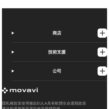
商店
Windows產品
Mac產品
技術支援
操作方法
學習平台
公司
Movavi 產品系統需求
試用版限制
關於 Movavi
取消訂閱
客戶評價
聯絡支援人員
媒體評論
退款
為何要選擇我們
隱私權政策
使用條款
EULA
具有軟體生命週期政策
工作用
運送和退貨政策
退款政策
商標指南