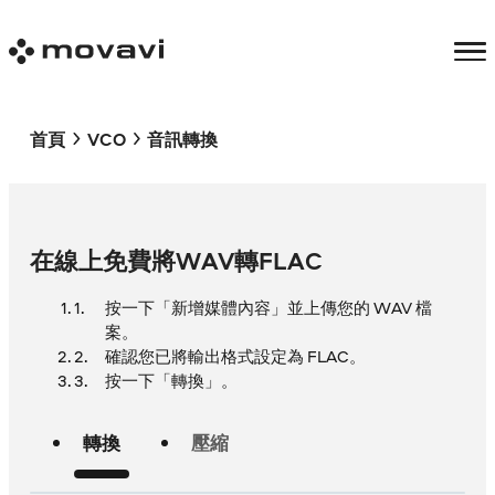
首頁
VCO
音訊轉換
在線上免費將WAV轉FLAC
按一下「新增媒體內容」並上傳您的 WAV 檔
案。
確認您已將輸出格式設定為 FLAC。
按一下「轉換」。
轉換
壓縮