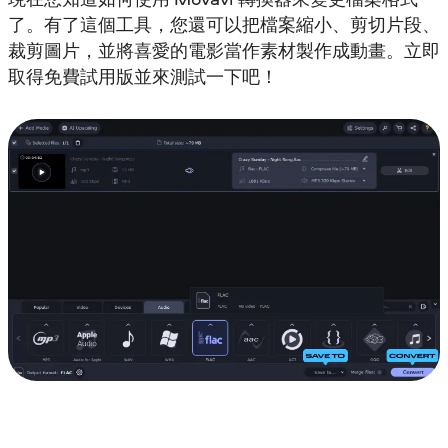
了。有了這個工具，您還可以把檔案縮小、剪切片段、
裁剪圖片，並將喜愛的電影當作素材製作成動畫。立即
取得免費試用版並來測試一下吧！