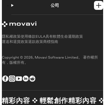
學習平台
公司
Movavi 產品系統需求
試用版限制
關於 Movavi
取消訂閱
客戶評價
聯絡支援人員
媒體評論
退款
為何要選擇我們
隱私權政策
使用條款
EULA
具有軟體生命週期政策
工作用
運送和退貨政策
退款政策
商標指南
Copyright © 2026, Movavi Software Limited。 著作權所
有，版權所有。
精彩內容
輕鬆創作精彩內容