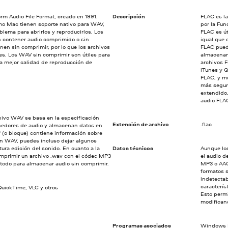
m Audio File Format, creado en 1991.
Descripción
FLAC es la
o Mac tienen soporte nativo para WAV,
por la Fun
blema para abrirlos y reproducirlos. Los
FLAC es út
 contener audio comprimido o sin
igual que 
en sin comprimir, por lo que los archivos
FLAC pued
s. Los WAV sin comprimir son útiles para
almacenam
la mejor calidad de reproducción de
archivos 
iTunes y 
FLAC, y mu
más seguro
extendido.
audio FLA
chivo WAV se basa en la especificación
Extensión de archivo
.flac
nedores de audio y almacenan datos en
" (o bloque) contiene información sobre
 un WAV, puedes incluso dejar algunos
utura edición del sonido. En cuanto a la
Datos técnicos
Aunque lo
omprimir un archivo .wav con el códec MP3
el audio d
 todo para almacenar audio sin comprimir.
MP3 o AAC
formatos s
indetectab
caracterís
uickTime, VLC y otros
Esto permi
modificand
Programas asociados
Windows M