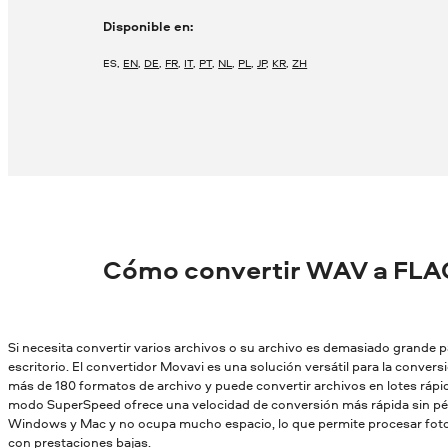
Disponible en:
ES
,
EN
,
DE
,
FR
,
IT
,
PT
,
NL
,
PL
,
JP
,
KR
,
ZH
Cómo convertir WAV a FLA
Si necesita convertir varios archivos o su archivo es demasiado grande par
escritorio. El convertidor Movavi es una solución versátil para la conver
más de 180 formatos de archivo y puede convertir archivos en lotes rápid
modo SuperSpeed ofrece una velocidad de conversión más rápida sin pér
Windows y Mac y no ocupa mucho espacio, lo que permite procesar fotos
con prestaciones bajas.