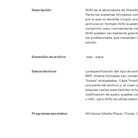
Descripción
WAV es la abreviatura de Wavefor
Tanto los sistemas Windows com
por lo que no tendrás ningún pro
archivos en formato WAV pueden
comprimir, pero normalmente vien
WAV pueden ser bastante grande
los profesionales que necesitan 
sonido.
Extensión de archivo
.wav, .wave
Datos técnicos
La especificación del tipo de ar
RIFF. Ambos formatos son conte
"trozos" etiquetados. Cada "trozo
una parte del archivo y, al crear
bloques vacíos para facilitar la f
codificación de audio, puedes c
o AAC, pero WAV se utiliza sobre
Programas asociados
Windows Media Player, iTunes, Q