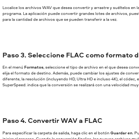
Localice los archivos WAV que desea convertir y arrastre y suéltelos en l
programa. La aplicación puede convertir grandes lotes de archivos, pues
para la cantidad de archivos que se pueden transferir a la vez.
Paso 3. Seleccione FLAC como formato d
En el menú
Formatos
, seleccione el tipo de archivo en el que desea conv
elija el formato de destino. Además, puede cambiar los ajustes de conversi
diferente, la resolución (incluyendo HD, Ultra HD e incluso 4K), el códec, et
SuperSpeed: indica que la conversión se realizará con una velocidad muy a
Paso 4. Convertir WAV a FLAC
Para especificar la carpeta de salida, haga clic en el botón
Guardar en
. P
iniciar el proceso. Cuando la conversión finalice, los nuevos archivos mu