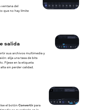
a ventana del
to que no hay límite
e salida
ertir sus archivos multimedia y
ón: elija una tasa de bits
c. Fíjese en la etiqueta
lta sin perder calidad.
ulse el botón
Convertir
para
ltimedia se guardarán en la