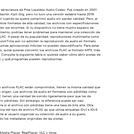
 abreviatura de Free Lossless Audio Codec. Fue creado en 2001
dación Xiph.Org, pero no tuvo una versión estable hasta 2019.
il cuando se quiere comprimir audio sin perder calidad. Pero, al
otros formatos de alta calidad, los archivos con especificaciones
en ser enormes. Si tu dispositivo no tiene mucho espacio de
iento, podrías tener problemas para mantener una colección de
FLAC. A pesar de su popularidad, reproductores multimedia como
QuickTime aún no admiten la reproducción de audio en formato
chas aplicaciones móviles no pueden descodificarlo. Para estar
, quizá quieras convertir tus archivos FLAC al formato MP3, más
 Consulta la siguiente tabla si quieres saber cómo abrir pistas de
C y qué programas pueden reproducirlas.
s archivos FLAC están comprimidos, tienen la misma calidad que
e origen. Los archivos de audio en formatos con pérdidas como
 tienen una calidad de sonido ligeramente peor que los de
in pérdidas. Sin embargo, la diferencia puede ser casi
le si el archivo con pérdidas tiene una tasa de bits alta. Otra
tica del tipo de archivo FLAC es que utiliza etiquetas IDv1 e IDv3.
te al usuario organizar su colección de audio a su gusto,
o los metadatos originales de las pistas.
edia Player, RealPlayer, VLC y otros