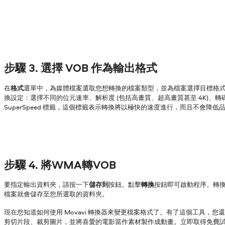
步驟 3. 選擇 VOB 作為輸出格式
在
格式
選單中，為媒體檔案選取您想轉換的檔案類型，並為檔案選擇目標格
換設定：選擇不同的位元速率、解析度 (包括高畫質、超高畫質甚至 4K)、
SuperSpeed 標籤，這個標籤表示轉換將以極快的速度進行，而且不會降低
步驟 4. 將WMA轉VOB
要指定輸出資料夾，請按一下
儲存到
按鈕。點擊
轉換
按鈕即可啟動程序。轉
檔案就會儲存至您所選取的資料夾。
現在您知道如何使用 Movavi 轉換器來變更檔案格式了。有了這個工具，您
剪切片段、裁剪圖片，並將喜愛的電影當作素材製作成動畫。立即取得免費