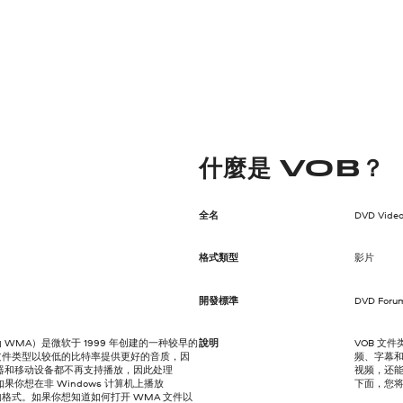
什麼是 VOB？
全名
DVD Video
格式類型
影片
開發標準
DVD Foru
常称为 WMA）是微软于 1999 年创建的一种较早的
說明
VOB 文件
 文件类型以较低的比特率提供更好的音质，因
频、字幕和
器和移动设备都不再支持播放，因此处理
视频，还能
果你想在非 Windows 计算机上播放
下面，您将
格式。如果你想知道如何打开 WMA 文件以