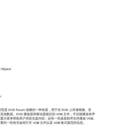
 Object
m
类型是 DVD Forum 创建的一种容器，用于在 DVD 上存储视频、音
其他数据。DVD 播放器和驱动器能识别 VOB 文件，不仅能播放有声
显示菜单帮助用户浏览光盘内容。还有一些桌面程序支持播放 VOB。
看到一些有关如何打开 VOB 文件以及 VOB 格式规范的信息。