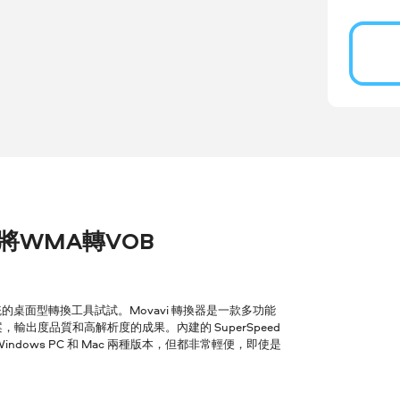
er 將WMA轉VOB
桌面型轉換工具試試。Movavi 轉換器是一款多功能
輸出度品質和高解析度的成果。內建的 SuperSpeed
ows PC 和 Mac 兩種版本，但都非常輕便，即使是