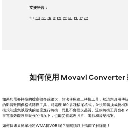
支援語言：
ZH
,
EN
,
DE
,
FR
,
IT
,
ES
,
PT
,
NL
,
PL
,
JP
,
KR
如何使用 Movavi Convert
如果您需要轉換的檔案很多或很大，無法使用線上轉換工具，那請您改用傳統的
的影音暨圖像格式轉換工具，能處理 180 多種檔案格式，並快速轉換成批檔案，
模式能讓您以最快的速度進行轉換，而且不會損失品質。這款轉換工具也有 Wind
在電腦效能沒那麼強的情況下，也能妥善處理照片、電影和音樂檔案。
如何快速又簡單地將WMA轉VOB 呢？請閱讀以下指南了解詳情！