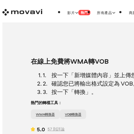
影片
所有產品
商
熱門
在線上免費將WMA轉VOB
按一下「新增媒體內容」並上傳您
確認您已將輸出格式設定為 VOB
按一下「轉換」。
熱門的轉檔工具：
WMA轉換器
VOB轉換器
5.0
57
則評論