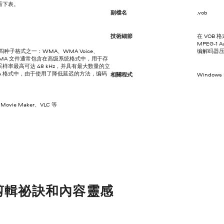
看下表。
副檔名
.vob
技術細節
在 VOB 
MPEG-1 A
种子格式之一：WMA、WMA Voice、
编解码器压
Pro。WMA 文件通常包含在高级系统格式中，用于存
样率最高可达 48 kHz，并具有最大数量的立
WMA 格式中，由于使用了降低延迟的方法，编码
相關程式
Windows
ovie Maker、VLC 等
剪輯祕訣和內容靈感