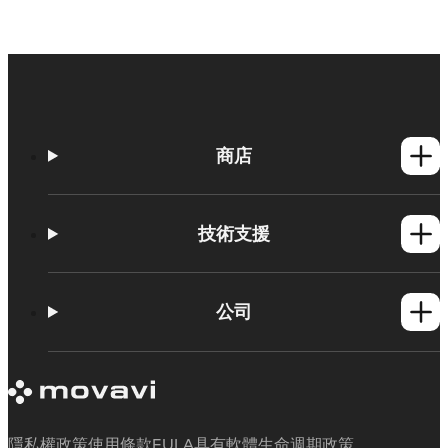
商店
Windows產品
Mac產品
技術支援
操作方法
學習平台
公司
Movavi 產品系統需求
試用版限制
關於 Movavi
取消訂閱
客戶評價
聯絡支援人員
媒體評論
退款
為何要選擇我們
隱私權政策
使用條款
EULA
具有軟體生命週期政策