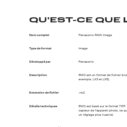
QU'EST-CE QUE 
Nom complet
Panasonic RAW Image
Type de format
Image
Développé par
Panasonic
Description
RW2 est un format de fichier bru
exemple, LX3 et LX5).
Extension de fichier
.rw2
Détails techniques
RW2 est basé sur le format TIFF
capteur de l'appareil photo, ce q
un réglage plus nuancé.