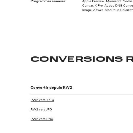
Programmes associés
Apple Preview, Microsoft Photo
Canvas X Pro, Adobe DNG Conver
Image Viewer, MacPhun ColorStr
CONVERSIONS 
Convertir depuis RW2
RW2 vers JPEG
RW2 vers JPG
RW2 vers PNG