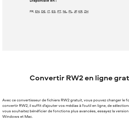
Disponible en :
FR
,
EN
,
DE
,
IT
,
ES
,
PT
,
NL
,
PL
,
JP
,
KR
,
ZH
Convertir RW2 en ligne grat
Avec ce convertisseur de fichiers RW2 gratuit, vous pouvez changer le fo
convertir RW2, il suffit d'ajouter vos médias à l'outil en ligne, de sélectio
vous souhaitez bénéficier de fonctions plus avancées, essayez la versio
Windows et Mac.