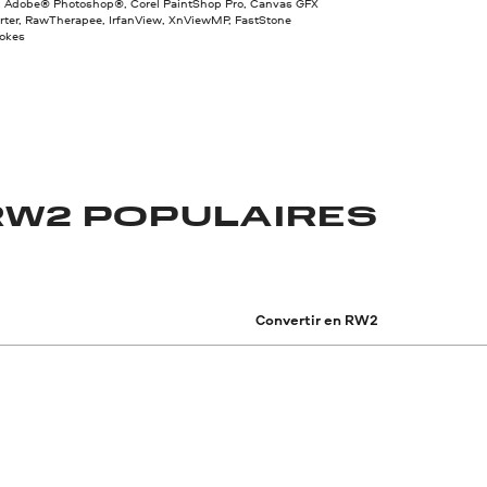
s, Adobe® Photoshop®, Corel PaintShop Pro, Canvas GFX
ter, RawTherapee, IrfanView, XnViewMP, FastStone
okes
RW2 POPULAIRES
Convertir en RW2