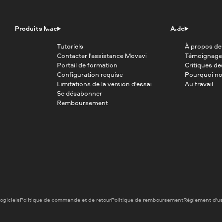
Produits Mac
Aide
Tutoriels
À propos de
Contacter l'assistance Movavi
Témoignage
Portail de formation
Critiques d
Configuration requise
Pourquoi no
Limitations de la version d'essai
Au travail
Se désabonner
Remboursement
logiciels
Politique de commande et de retour
Politique de remboursement
Règlement d'u