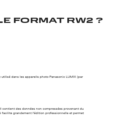
LE FORMAT RW2 ?
t utilisé dans les appareils photo Panasonic LUMIX (par
. Il contient des données non compressées provenant du
ui facilite grandement l'édition professionnelle et permet