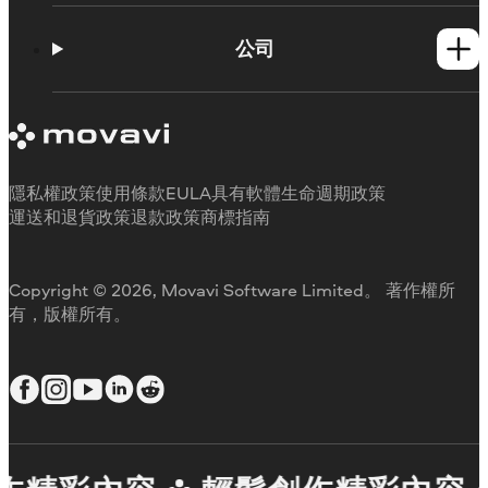
操作方法
學習平台
公司
Movavi 產品系統需求
試用版限制
關於 Movavi
取消訂閱
客戶評價
聯絡支援人員
媒體評論
退款
為何要選擇我們
隱私權政策
使用條款
EULA
具有軟體生命週期政策
工作用
運送和退貨政策
退款政策
商標指南
Copyright © 2026, Movavi Software Limited。 著作權所
有，版權所有。