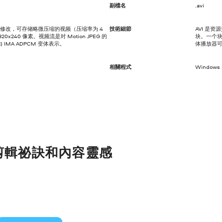
副檔名
.avi
一种修改，可存储略微压缩的视频（压缩率为 4
技術細節
AVI 是
0x240 像素。视频流是对 Motion JPEG 的
块。一个
MA ADPCM 变体表示。
体播放器可
相關程式
Windows 
剪輯祕訣和內容靈感