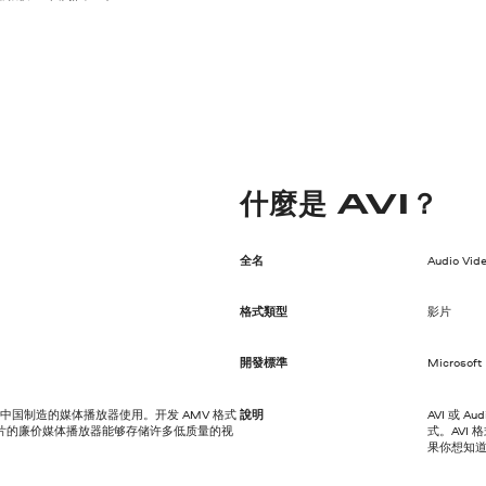
什麼是 AVI？
全名
Audio Vide
格式類型
影片
開發標準
Microsoft
中国制造的媒体播放器使用。开发 AMV 格式
說明
AVI 或 A
导体芯片的廉价媒体播放器能够存储许多低质量的视
式。AVI
果你想知道