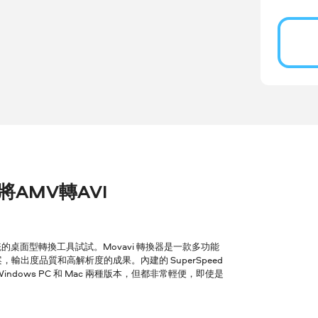
r 將AMV轉AVI
桌面型轉換工具試試。Movavi 轉換器是一款多功能
輸出度品質和高解析度的成果。內建的 SuperSpeed
ows PC 和 Mac 兩種版本，但都非常輕便，即使是