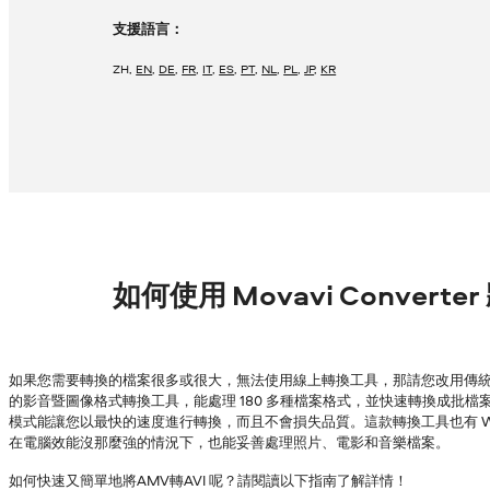
支援語言：
ZH
,
EN
,
DE
,
FR
,
IT
,
ES
,
PT
,
NL
,
PL
,
JP
,
KR
如何使用 Movavi Converte
如果您需要轉換的檔案很多或很大，無法使用線上轉換工具，那請您改用傳統的
的影音暨圖像格式轉換工具，能處理 180 多種檔案格式，並快速轉換成批檔案，
模式能讓您以最快的速度進行轉換，而且不會損失品質。這款轉換工具也有 Wind
在電腦效能沒那麼強的情況下，也能妥善處理照片、電影和音樂檔案。
如何快速又簡單地將AMV轉AVI 呢？請閱讀以下指南了解詳情！