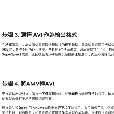
步驟 3. 選擇 AVI 作為輸出格式
在
格式
選單中，為媒體檔案選取您想轉換的檔案類型，並為檔案選擇目標格
換設定：選擇不同的位元速率、解析度 (包括高畫質、超高畫質甚至 4K)、
SuperSpeed 標籤，這個標籤表示轉換將以極快的速度進行，而且不會降低
步驟 4. 將AMV轉AVI
要指定輸出資料夾，請按一下
儲存到
按鈕。點擊
轉換
按鈕即可啟動程序。轉
檔案就會儲存至您所選取的資料夾。
現在您知道如何使用 Movavi 轉換器來變更檔案格式了。有了這個工具，您
剪切片段、裁剪圖片，並將喜愛的電影當作素材製作成動畫。立即取得免費