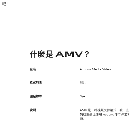
吧！
什麼是 AMV？
全名
Actions Media Video
格式類型
影片
開發標準
N/A
說明
AMV 是一种视频文件格式，被一些
的初衷是让使用 Actions 半
频。