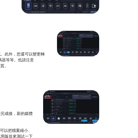
式。此外，您還可以變更轉
轉碼器等等。也請注意
品質。
換完成後，新的媒體
還可以把檔案縮小、
試用版並來測試一下