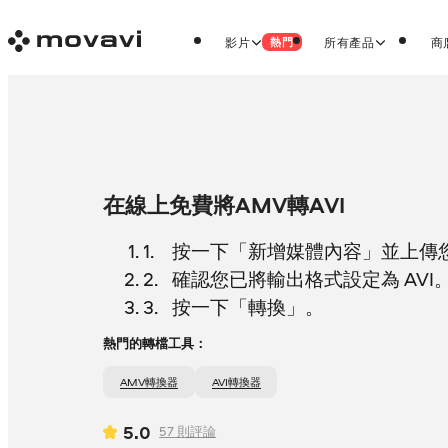
影片
所有產品
商
熱門
在線上免費將AMV轉AVI
按一下「新增媒體內容」並上傳您的
確認您已將輸出格式設定為 AVI
按一下「轉換」。
熱門的轉檔工具：
AMV轉換器
AVI轉換器
5.0
57
則評論