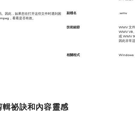
副檔名
.wmv
标准编码。因此，如果您在打开这些文件时遇到困
mpeg，看看是否有效。
技術細節
WMV 文
WMV V8、
或 WMV 
因此非常
相關程式
Windows M
剪輯祕訣和內容靈感