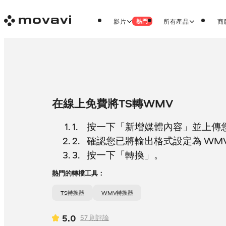
影片
所有產品
商
熱門
在線上免費將TS轉WMV
按一下「新增媒體內容」並上傳您的
確認您已將輸出格式設定為 WM
按一下「轉換」。
熱門的轉檔工具：
TS轉換器
WMV轉換器
5.0
57
則評論