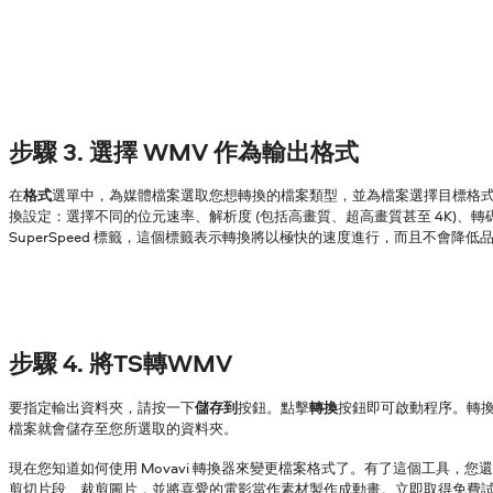
步驟 3. 選擇 WMV 作為輸出格式
在
格式
選單中，為媒體檔案選取您想轉換的檔案類型，並為檔案選擇目標格
換設定：選擇不同的位元速率、解析度 (包括高畫質、超高畫質甚至 4K)、
SuperSpeed 標籤，這個標籤表示轉換將以極快的速度進行，而且不會降低
步驟 4. 將TS轉WMV
要指定輸出資料夾，請按一下
儲存到
按鈕。點擊
轉換
按鈕即可啟動程序。轉
檔案就會儲存至您所選取的資料夾。
現在您知道如何使用 Movavi 轉換器來變更檔案格式了。有了這個工具，您
剪切片段、裁剪圖片，並將喜愛的電影當作素材製作成動畫。立即取得免費