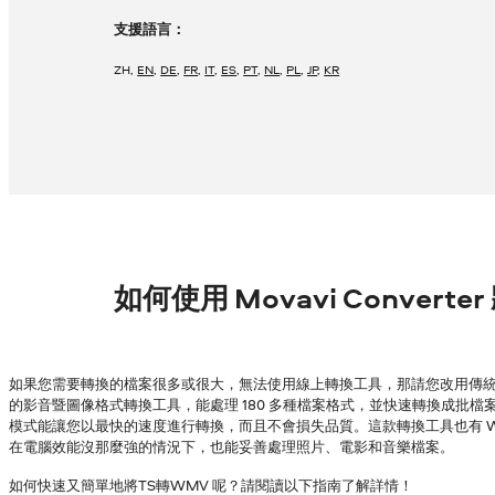
支援語言：
ZH
,
EN
,
DE
,
FR
,
IT
,
ES
,
PT
,
NL
,
PL
,
JP
,
KR
如何使用 Movavi Converte
如果您需要轉換的檔案很多或很大，無法使用線上轉換工具，那請您改用傳統的
的影音暨圖像格式轉換工具，能處理 180 多種檔案格式，並快速轉換成批檔案，
模式能讓您以最快的速度進行轉換，而且不會損失品質。這款轉換工具也有 Wind
在電腦效能沒那麼強的情況下，也能妥善處理照片、電影和音樂檔案。
如何快速又簡單地將TS轉WMV 呢？請閱讀以下指南了解詳情！