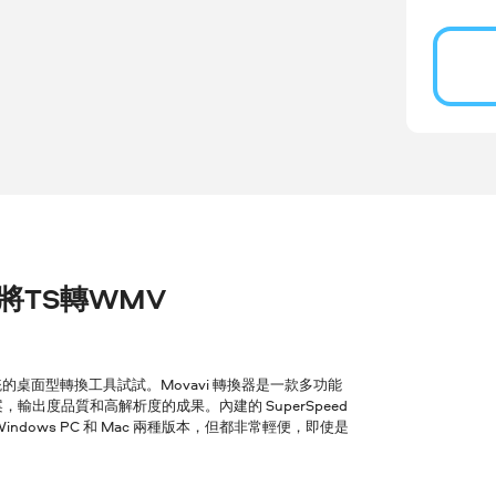
r 將TS轉WMV
桌面型轉換工具試試。Movavi 轉換器是一款多功能
輸出度品質和高解析度的成果。內建的 SuperSpeed
ows PC 和 Mac 兩種版本，但都非常輕便，即使是