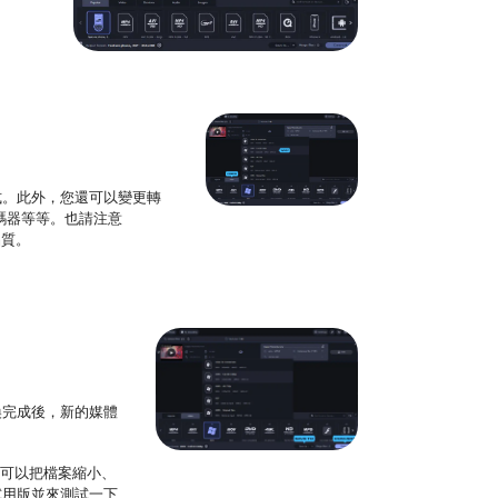
式。此外，您還可以變更轉
轉碼器等等。也請注意
品質。
換完成後，新的媒體
還可以把檔案縮小、
試用版並來測試一下