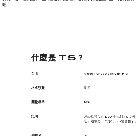
吧！
什麼是 TS？
全名
Video Transport Stream File
格式類型
影片
開發標準
N/A
說明
您经常可以在 DVD 中找到 TS 文
它们通常是一个序列，不包含整个
副檔名
.ts