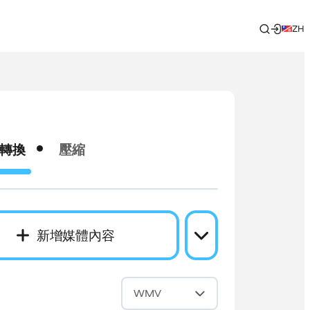
ZH
轉換
壓縮
新增媒體內容
成
WMV