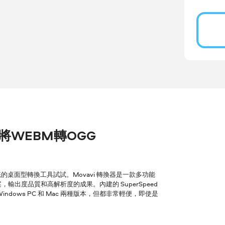
er 將WEBM轉OGG
桌面型轉換工具試試。Movavi 轉換器是一款多功能
輸出度品質和高解析度的成果。內建的 SuperSpeed
ows PC 和 Mac 兩種版本，但都非常輕便，即使是