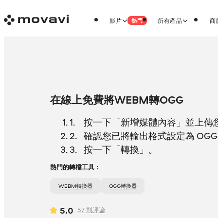
影片
所有產品
商
熱門
在線上免費將WEBM轉OGG
按一下「新增媒體內容」並上傳您的
確認您已將輸出格式設定為 OG
按一下「轉換」。
熱門的轉檔工具：
WEBM轉換器
OGG轉換器
5.0
57
則評論