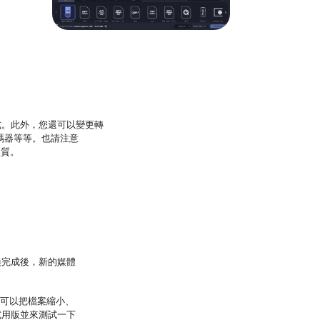
式。此外，您還可以變更轉
轉碼器等等。也請注意
品質。
換完成後，新的媒體
還可以把檔案縮小、
試用版並來測試一下