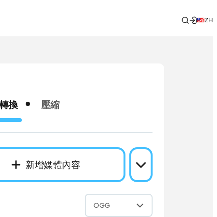
ZH
轉換
壓縮
新增媒體內容
成
OGG