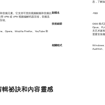
息，了解如
副檔名
.ogg
 视频和音频元素。它支持可变的视频帧频和音频比
用 VP8 或 VP9 视频编解码器压缩，音频流
码器压缩。
技術細節
OGG 格
Opus、
关艺术家和
me、Opera、Mozilla Firefox、YouTube 和
需要安装
相關程式
Windows
Auditi
剪輯祕訣和內容靈感