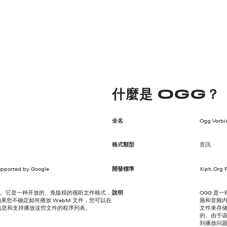
什麼是 OGG？
全名
Ogg Vorbi
格式類型
音訊
upported by Google
開發標準
Xiph.Org 
le 的缩写。它是一种开放的、免版税的视听文件格式，
說明
OGG 是
。如果您不确定如何播放 WebM 文件，您可以在
频和音频内容
的信息和支持播放这些文件的程序列表。
文件来存储
的。由于该
到播放问