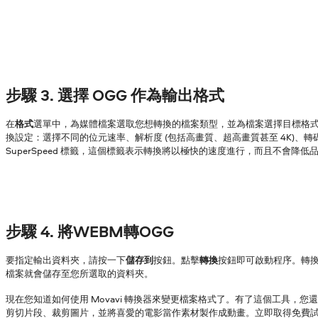
步驟 3. 選擇 OGG 作為輸出格式
在
格式
選單中，為媒體檔案選取您想轉換的檔案類型，並為檔案選擇目標格
換設定：選擇不同的位元速率、解析度 (包括高畫質、超高畫質甚至 4K)、
SuperSpeed 標籤，這個標籤表示轉換將以極快的速度進行，而且不會降低
步驟 4. 將WEBM轉OGG
要指定輸出資料夾，請按一下
儲存到
按鈕。點擊
轉換
按鈕即可啟動程序。轉
檔案就會儲存至您所選取的資料夾。
現在您知道如何使用 Movavi 轉換器來變更檔案格式了。有了這個工具，您
剪切片段、裁剪圖片，並將喜愛的電影當作素材製作成動畫。立即取得免費