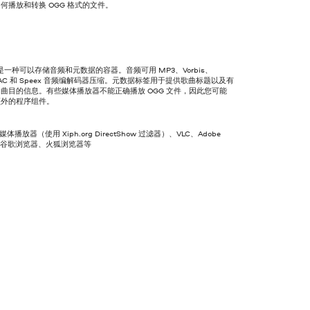
何播放和转换 OGG 格式的文件。
式是一种可以存储音频和元数据的容器。音频可用 MP3、Vorbis、
FLAC 和 Speex 音频编解码器压缩。元数据标签用于提供歌曲标题以及有
曲目的信息。有些媒体播放器不能正确播放 OGG 文件，因此您可能
额外的程序组件。
 媒体播放器（使用 Xiph.org DirectShow 过滤器）、VLC、Adobe
on、谷歌浏览器、火狐浏览器等