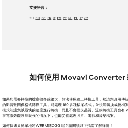
支援語言：
ZH
,
EN
,
DE
,
FR
,
IT
,
ES
,
PT
,
NL
,
PL
,
JP
,
KR
如何使用 Movavi Convert
如果您需要轉換的檔案很多或很大，無法使用線上轉換工具，那請您改用傳統的
的影音暨圖像格式轉換工具，能處理 180 多種檔案格式，並快速轉換成批檔案，
模式能讓您以最快的速度進行轉換，而且不會損失品質。這款轉換工具也有 Wind
在電腦效能沒那麼強的情況下，也能妥善處理照片、電影和音樂檔案。
如何快速又簡單地將WEBM轉OGG 呢？請閱讀以下指南了解詳情！