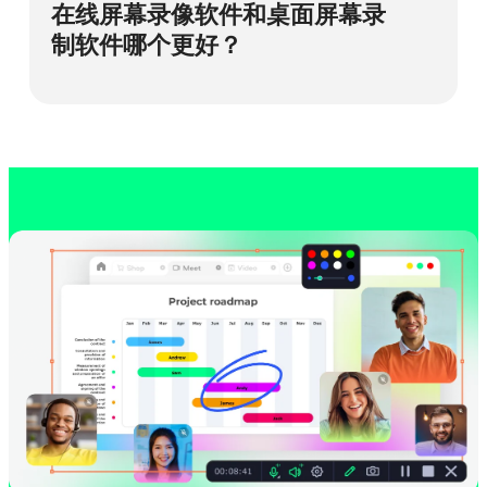
了解详情
音频。
在线屏幕录像软件和桌面屏幕录
制软件哪个更好？
选择免费的在线屏幕录制软件还是付费的桌
面应用程序，这取决于您的需求。Movavi
Screen Recorder 等桌面录制软件具有更多
功能、更出色的性能，并且可以离线访问。
而在线录制软件则方便快速完成任务，但可
能存在安全风险、功能有限且录制质量较差
等问题。