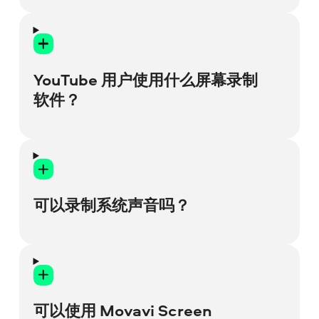
使用我们的
免费在线屏幕录制软件
。选择您
想要捕捉的内容，允许访问您的摄像头和麦
克风，然后点击
共享
以捕捉您的屏幕。
YouTube 用户使用什么屏幕录制
软件？
许多 YouTube 用户因直观的界面、便捷的屏
幕捕捉工具和高质量的视频录制而选择使用
Movavi Screen Recorder。它拥有您需要的
可以录制系统声音吗？
一切，可以让您的截屏视频的信息更加丰
富，帮助您轻松创建引人入胜的视频课程、
精彩的演示文稿、软件演示以及超清晰的教
可以，Movavi 屏幕录制软件允许您录制系统
程。
声音。只需在开始录制会话之前点击录制面
板上的
系统音频
按钮即可。
可以使用 Movavi Screen