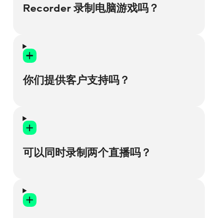
Recorder 录制电脑游戏吗？
抱歉，Screen Recorder 不适合录制游戏。
如果您需要录制游戏，建议您尝试 Gecata
by Movavi。
你们提供客户支持吗？
Gecata 是一款轻量级且免费的 PC 直播和游
戏录制软件，借助它，您可以一键捕捉和直
是的，当然。如果您有任何问题，可以随时
播玩游戏的过程。
联系我们的
支持
团队。您还可以浏览我们关
于如何使用 Screen Recorder 的详细说明。
可以同时录制两个直播吗？
您可以同时进行直播和录制，将摄像头图像
嵌入录制内容，捕捉游戏内声音，并使用麦
克风添加语音评论。它还有更多很酷的功
能，可以用于高级游戏录制！
可以，Movavi 屏幕录制软件支持同时录制多
个直播。您可以捕捉计算机屏幕、摄像头和