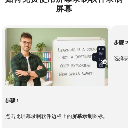
屏幕
步骤
选择
步骤 1
点击此屏幕录制软件边栏上的
屏幕录制
图标。