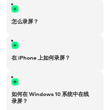
启动 Movavi Screen Recorder，然后点击控
制面板上的
相机
图标。选择录制区域并启用
系统音频捕捉和麦克风。点击
开始录制
以捕
怎么录屏？
捉带声音的屏幕。
启动 Movavi Screen Recorder，然后点击
屏
幕录制
图标。选择要捕捉的区域，调整捕捉
参数，然后点击
开始录制
。要结束录制，点
在 iPhone 上如何录屏？
击录制面板上的
停止
。
要在 iPhone 上录制屏幕，请在
设置
>
控制
中心
中启用屏幕录制，然后轻点
屏幕录制
按
钮。
如何在 Windows 10 系统中在线
录屏？