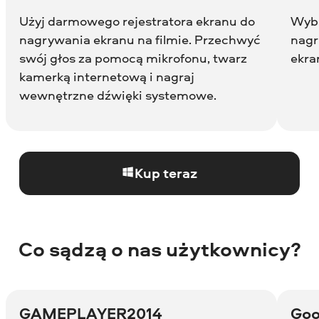
Użyj darmowego rejestratora ekranu do
Wybi
nagrywania ekranu na filmie. Przechwyć
nagr
swój głos za pomocą mikrofonu, twarz
ekra
kamerką internetową i nagraj
wewnętrzne dźwięki systemowe.
Kup teraz
Co sądzą o nas użytkownicy?
GAMEPLAYER2014
Goo