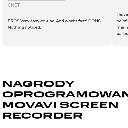
CNET
I hav
PROS Very easy-to-use. And works fast! CONS
helpf
Nothing noticed.
manne
partic
NAGRODY
OPROGRAMOWAN
MOVAVI SCREEN
RECORDER