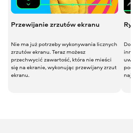
Przewijanie zrzutów ekranu
Ry
Nie ma już potrzeby wykonywania licznych
Dod
zrzutów ekranu. Teraz możesz
inn
przechwycić zawartość, która nie mieści
uwa
się na ekranie, wykonując przewijany zrzut
pod
ekranu.
naj