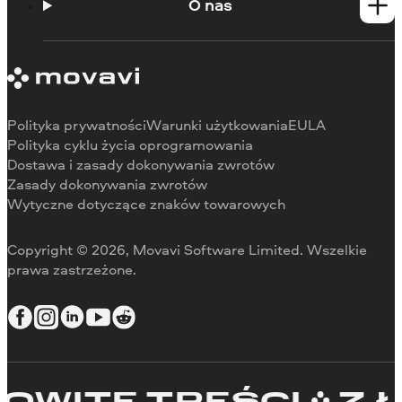
Portal edukacyjny
O nas
Skontaktuj się z centrum wsparcia
Wymagania systemowe
O Movavi
Ograniczenia wersji próbnej
Referencje
Anuluj subskrypcję
Recenzje w mediach
Zwrot środków
Dlaczego warto wybrać nas
Polityka prywatności
Warunki użytkowania
EULA
Do pracy
Polityka cyklu życia oprogramowania
Dostawa i zasady dokonywania zwrotów
Zasady dokonywania zwrotów
Wytyczne dotyczące znaków towarowych
Copyright © 2026, Movavi Software Limited. Wszelkie
prawa zastrzeżone.