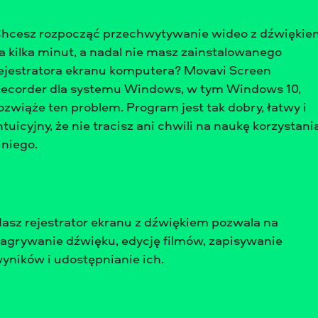
Jest to zajmujące mało miejsca,
bezpłatne oprogramowanie na komputery
hcesz rozpocząć przechwytywanie wideo z dźwiękie
PC do przesyłania strumieniowego i
a kilka minut, a nadal nie masz zainstalowanego
nagrywania gier, które umożliwia
ejestratora ekranu komputera? Movavi Screen
przechwytywanie i transmisję
ecorder dla systemu Windows, w tym Windows 10,
strumieniową rozgrywki za jednym
ozwiąże ten problem. Program jest tak dobry, łatwy i
kliknięciem.
ntuicyjny, że nie tracisz ani chwili na naukę korzystani
 niego.
Można jednocześnie przesyłać
strumieniowo i nagrywać, umieszczać
asz rejestrator ekranu z dźwiękiem pozwala na
obraz z kamerki internetowej w nagraniu,
agrywanie dźwięku, edycję filmów, zapisywanie
przechwytywać dźwięki odtwarzane w
yników i udostępnianie ich.
grze i dodawać komentarze głosowe za
pomocą mikrofonu. Narzędzie to ma wiele
innych interesujących funkcji do