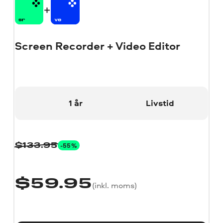
Screen Recorder + Video Editor
1 år
Livstid
-55%
$
133.95
$
59.95
(inkl. moms)