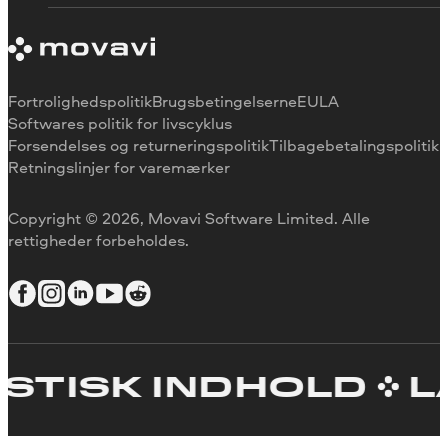
Annuller abonnement
Om Movavi
Refusion
Udtalelser
Medieanmeldelser
Hvorfor vælge os
Fortrolighedspolitik
Brugsbetingelserne
EULA
Softwares politik for livscyklus
Forsendelses og returneringspolitik
Tilbagebetalingspolitik
Retningslinjer for varemærker
Copyright © 2026, Movavi Software Limited. Alle
rettigheder forbeholdes.
STISK INDHOLD
LA