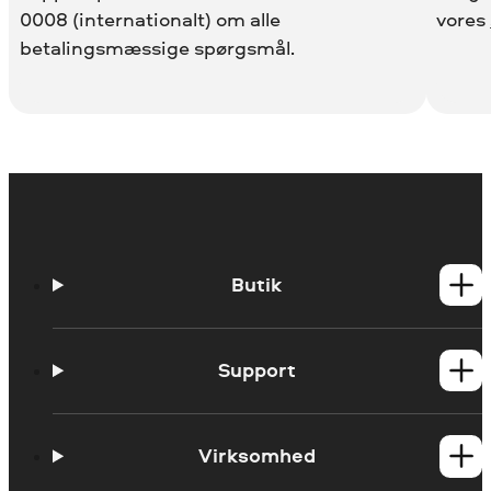
0008 (internationalt) om alle
vores
betalingsmæssige spørgsmål.
Butik
Windows-produkter
Mac-produkter
Support
Kontakt support
Systemkrav
Virksomhed
Prøveversionens begrænsninger