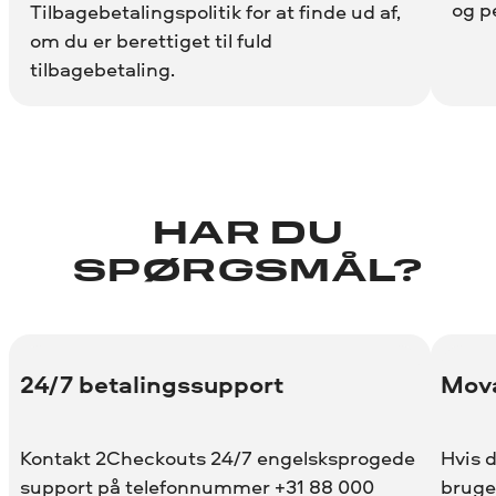
og p
Tilbagebetalingspolitik for at finde ud af,
om du er berettiget til fuld
tilbagebetaling.
HAR DU
SPØRGSMÅL?
24/7 betalingssupport
Mova
Kontakt 2Checkouts 24/7 engelsksprogede
Hvis 
support på telefonnummer +31 88 000
bruge