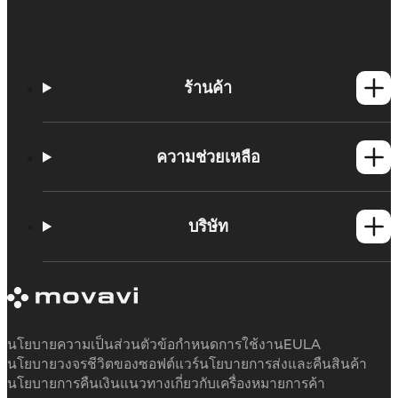
ร้านค้า
ผลิตภัณฑ์วินโดวส์
ผลิตภัณฑ์แม็ค
ความช่วยเหลือ
ติดต่อฝ่ายสนับสนุน
ข้อกำหนดระบบของผลิตภัณฑ์ Movavi
บริษัท
ข้อจำกัดของเวอร์ชันทดลองใช้ฟรี
ยกเลิกการสมัครสมาชิก
เกี่ยวกับ Movavi
คืนเงิน
คำรับรอง
บทวิจารณ์สื่อ
เหตุผลที่เลือกเรา
นโยบายความเป็นส่วนตัว
ข้อกำหนดการใช้งาน
EULA
นโยบายวงจรชีวิตของซอฟต์แวร์
นโยบายการส่งและคืนสินค้า
นโยบายการคืนเงิน
แนวทางเกี่ยวกับเครื่องหมายการค้า