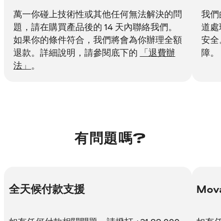
萬一你碰上技術性或其他任何無法解決的問
我們
題，請在購買產品後的 14 天內聯絡我們。
道處
如果你的條件符合，我們將會為你辦理全額
安全
退款。詳細說明，請參閱底下的
「退費辦
障。
法」
。
有問題嗎?
全天候付款支援
Mov