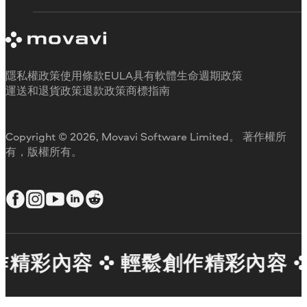
Movavi 產品系統需求
試用版限制
關於 Movavi
取消訂閱
客戶評價
聯絡支援人員
媒體評論
退款
為何要選擇我們
隱私權政策
使用條款
EULA
具有軟體生命週期政策
工作用
運送和退貨政策
退款政策
商標指南
Copyright © 2026, Movavi Software Limited。 著作權所
有，版權所有。
作精彩內容
輕鬆創作精彩內容