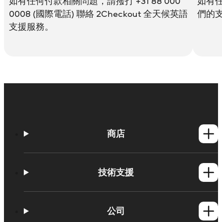
如有任何付款相關問題，請撥打 +31 88 000
如有
0008 (國際電話) 聯絡 2Checkout 全天候英語
們的
支援服務。
商店
Windows產品
Mac產品
技術支援
操作方法
學習平台
公司