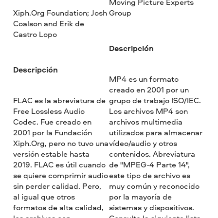
Moving Picture Experts
Xiph.Org Foundation; Josh
Group
Coalson and Erik de
Castro Lopo
Descripción
Descripción
MP4 es un formato
creado en 2001 por un
FLAC es la abreviatura de
grupo de trabajo ISO/IEC.
Free Lossless Audio
Los archivos MP4 son
Codec. Fue creado en
archivos multimedia
2001 por la Fundación
utilizados para almacenar
Xiph.Org, pero no tuvo una
vídeo/audio y otros
versión estable hasta
contenidos. Abreviatura
2019. FLAC es útil cuando
de "MPEG-4 Parte 14",
se quiere comprimir audio
este tipo de archivo es
sin perder calidad. Pero,
muy común y reconocido
al igual que otros
por la mayoría de
formatos de alta calidad,
sistemas y dispositivos.
los archivos con
Consulte la siguiente lista