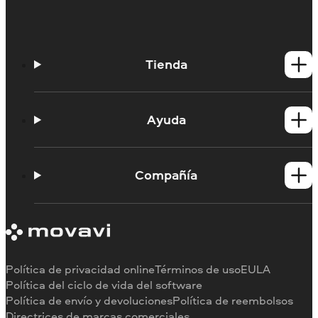
Tienda
Productos para Windows
Productos para Mac
Ayuda
Tutoriales
Portal de aprendizaje
Compañía
Contactar con asistencia
Requisitos del sistema
Información sobre Movavi
Limitaciones de la versión de prueba
Testimonios
Cancelar suscripción
Reseñas en los medios
Reembolso
Por qué elegirnos
Política de privacidad online
Términos de uso
EULA
Para el trabajo
Política del ciclo de vida del software
Política de envío y devoluciones
Política de reembolsos
Directrices de marcas comerciales