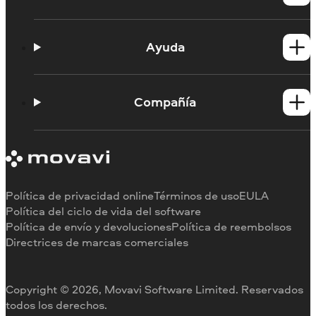
Productos para Windows
Productos para Mac
Ayuda
Tutoriales
Portal de aprendizaje
Compañía
Contactar con asistencia
Requisitos del sistema
Información sobre Movavi
Limitaciones de la versión de prueba
Testimonios
Cancelar suscripción
Reseñas en los medios
Reembolso
Por qué elegirnos
Política de privacidad online
Términos de uso
EULA
Para el trabajo
Política del ciclo de vida del software
Política de envío y devoluciones
Política de reembolsos
Directrices de marcas comerciales
Copyright © 2026, Movavi Software Limited. Reservados
todos los derechos.