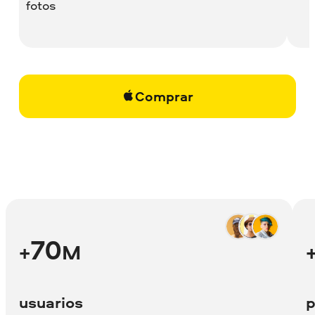
fotos
Comprar
70
+
M
usuarios
p