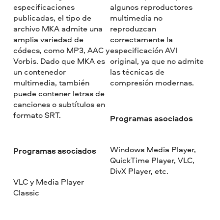
especificaciones
algunos reproductores
publicadas, el tipo de
multimedia no
archivo MKA admite una
reproduzcan
amplia variedad de
correctamente la
códecs, como MP3, AAC y
especificación AVI
Vorbis. Dado que MKA es
original, ya que no admite
un contenedor
las técnicas de
multimedia, también
compresión modernas.
puede contener letras de
canciones o subtítulos en
formato SRT.
Programas asociados
Windows Media Player,
Programas asociados
QuickTime Player, VLC,
DivX Player, etc.
VLC y Media Player
Classic