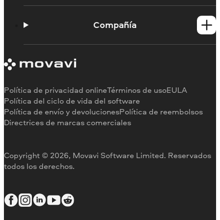
Tutoriales
Portal de aprendizaje
Compañía
Contactar con asistencia
Requisitos del sistema
Información sobre Movavi
Limitaciones de la versión de prueba
Testimonios
Cancelar suscripción
Reseñas en los medios
Reembolso
Por qué elegirnos
Política de privacidad online
Términos de uso
EULA
Para el trabajo
Política del ciclo de vida del software
Política de envío y devoluciones
Política de reembolsos
Directrices de marcas comerciales
Copyright © 2026, Movavi Software Limited. Reservados
todos los derechos.