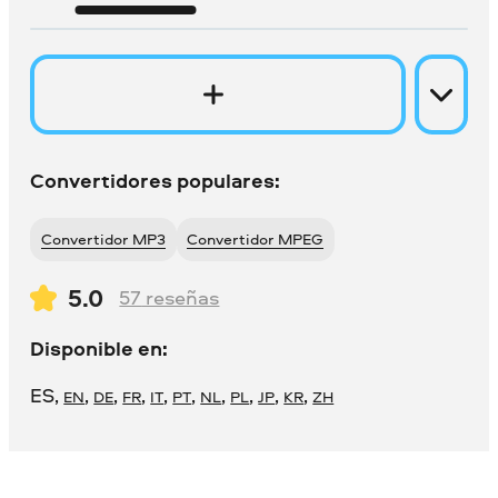
Convertidores populares:
Convertidor MP3
Convertidor MPEG
5.0
57
reseñas
Disponible en:
ES
,
,
,
,
,
,
,
,
,
,
EN
DE
FR
IT
PT
NL
PL
JP
KR
ZH