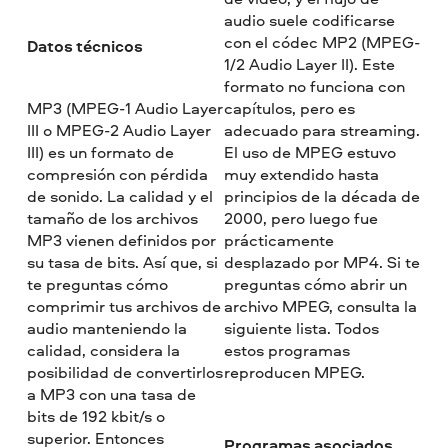
audio suele codificarse
con el códec MP2 (MPEG-
Datos técnicos
1/2 Audio Layer II). Este
formato no funciona con
MP3 (MPEG-1 Audio Layer
capítulos, pero es
III o MPEG-2 Audio Layer
adecuado para streaming.
III) es un formato de
El uso de MPEG estuvo
compresión con pérdida
muy extendido hasta
de sonido. La calidad y el
principios de la década de
tamaño de los archivos
2000, pero luego fue
MP3 vienen definidos por
prácticamente
su tasa de bits. Así que, si
desplazado por MP4. Si te
te preguntas cómo
preguntas cómo abrir un
comprimir tus archivos de
archivo MPEG, consulta la
audio manteniendo la
siguiente lista. Todos
calidad, considera la
estos programas
posibilidad de convertirlos
reproducen MPEG.
a MP3 con una tasa de
bits de 192 kbit/s o
superior. Entonces
Programas asociados