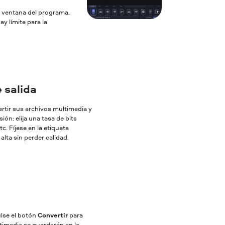
la ventana del programa.
y límite para la
 salida
ertir sus archivos multimedia y
ón: elija una tasa de bits
c. Fíjese en la etiqueta
lta sin perder calidad.
ulse el botón
Convertir
para
ltimedia se guardarán en la