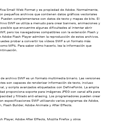
fica Small Web Format y es propiedad de Adobe. Normalmente,
on pequeños archivos que contienen datos gráficos vectoriales
 Pueden complementarse con datos de texto y mapas de bits. El
chivo SWF se utiliza a menudo para crear banners, animaciones y
 posible que encuentre algunas dificultades al intentar abrir
SWF, pero los navegadores compatibles con la extensión Flash y
e Adobe Flash Player admiten la reproducción de estos archivos.
uedes probar a convertir los vídeos SWF a un formato más
 como MP4. Para saber cómo hacerlo, lea la información que
ontinuación.
 de archivo SWF es un formato multimedia binario. Las versiones
tes son capaces de renderizar información de texto, incluso
nal, y scripts avanzados etiquetados con DefineFont4. La amplia
idad proporciona soporte para imágenes JPEG con canal alfa para
pacidad y filtrado anti-aliasing. Los programadores pueden crear
con especificaciones SWF utilizando varios programas de Adobe,
, Flash Builder, Adobe Animate y After Effects.
h Player, Adobe After Effects, Mozilla Firefox y otros