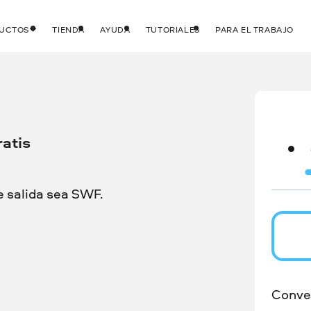
DUCTOS
TIENDA
AYUDA
TUTORIALES
PARA EL TRABAJO
atis
e salida sea SWF.
Conver