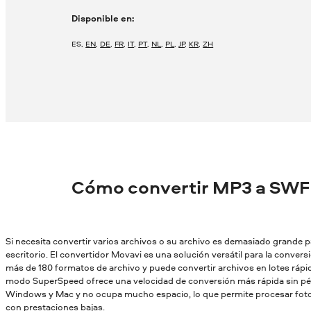
Disponible en:
ES
,
EN
,
DE
,
FR
,
IT
,
PT
,
NL
,
PL
,
JP
,
KR
,
ZH
Cómo convertir MP3 a SWF
Si necesita convertir varios archivos o su archivo es demasiado grande par
escritorio. El convertidor Movavi es una solución versátil para la conver
más de 180 formatos de archivo y puede convertir archivos en lotes rápid
modo SuperSpeed ofrece una velocidad de conversión más rápida sin pér
Windows y Mac y no ocupa mucho espacio, lo que permite procesar fotos
con prestaciones bajas.