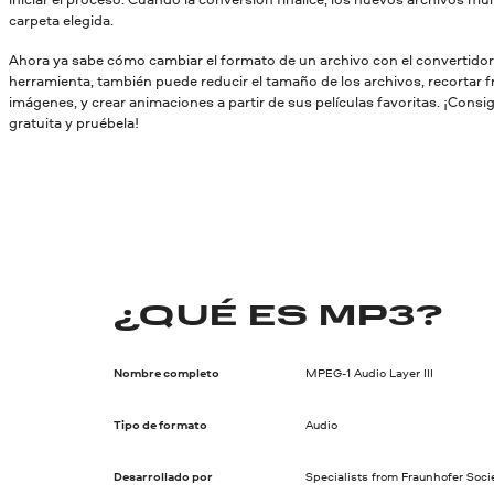
carpeta elegida.
Ahora ya sabe cómo cambiar el formato de un archivo con el convertido
herramienta, también puede reducir el tamaño de los archivos, recortar 
imágenes, y crear animaciones a partir de sus películas favoritas. ¡Consi
gratuita y pruébela!
¿QUÉ ES MP3?
Nombre completo
MPEG-1 Audio Layer III
Tipo de formato
Audio
Desarrollado por
Specialists from Fraunhofer Soci