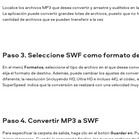
Localice los archivos MP3 que desea convertir y arrastre y suéltelos en 
La aplicación puede convertir grandes lotes de archivos, puesto que no ha
cantidad de archivos que se pueden transferir a la vez.
Paso 3. Seleccione SWF como formato de
En el menú
Formatos
, seleccione el tipo de archivo en el que desea conv
elija el formato de destino. Además, puede cambiar los ajustes de conversi
diferente, la resolución (incluyendo HD, Ultra HD e incluso 4K), el códec, et
SuperSpeed: indica que la conversión se realizará con una velocidad muy a
Paso 4. Convertir MP3 a SWF
Para especificar la carpeta de salida, haga clic en el botón
Guardar en
. P
iniciar el proceso. Cuando la conversión finalice, los nuevos archivos mu