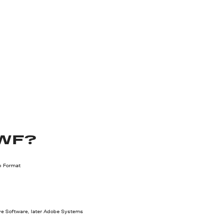
WF?
b Format
e Software, later Adobe Systems