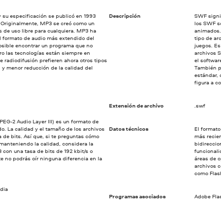
y su especificación se publicó en 1993
Descripción
SWF signi
 Originalmente, MP3 se creó como un
los SWF s
s de uso libre para cualquiera. MP3 ha
animados.
l formato de audio más extendido del
tipo de ar
sible encontrar un programa que no
juegos. Es
ro las tecnologías están siempre en
archivos 
 radiodifusión prefieren ahora otros tipos
el softwar
 y menor reducción de la calidad del
También p
estándar,
figura a c
Extensión de archivo
.swf
EG-2 Audio Layer III) es un formato de
. La calidad y el tamaño de los archivos
Datos técnicos
El formato
 de bits. Así que, si te preguntas cómo
más recien
manteniendo la calidad, considera la
bidireccio
 con una tasa de bits de 192 kbit/s o
funcional
 no podrás oír ninguna diferencia en la
áreas de o
archivos 
como Flash
dia
Programas asociados
Adobe Flas