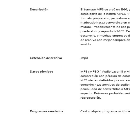
Descripción
El formato MP3 se creó en 1991, 
como parte de la norma MPEG-1.
formato propietario, pero ahora e
madurado hasta convertirse en e
mundo. Probablemente no sea po
pueda abrir y reproducir MP3. Pe
desarrollo, y muchas empresas de
de archivo con mejor compresión
sonido.
Extensión de archivo
.mp3
Datos técnicos
MP3 (MPEG-1 Audio Layer III o MP
compresión con pérdida de sonido
MP3 vienen definidos por su tasa
comprimir tus archivos de audio 
posibilidad de convertirlos a MP3
superior. Entonces probablemente
reproducción.
Programas asociados
Casi cualquier programa multime