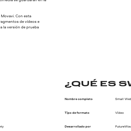
r Movavi. Con esta
fragmentos de vídeos e
ga la versión de prueba
¿QUÉ ES S
Nombre completo
Small We
Tipo de formato
Vídeo
ety
Desarrollado por
FutureWav