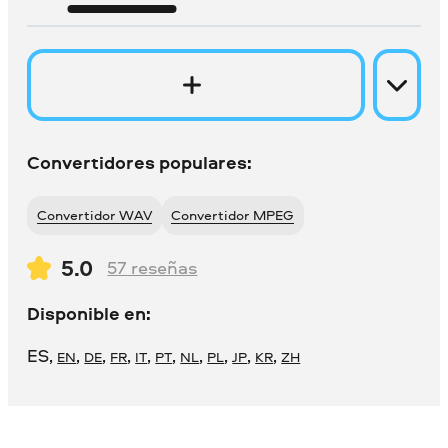
Convertidores populares:
Convertidor WAV
Convertidor MPEG
5.0
57
reseñas
Disponible en:
ES
,
,
,
,
,
,
,
,
,
,
EN
DE
FR
IT
PT
NL
PL
JP
KR
ZH