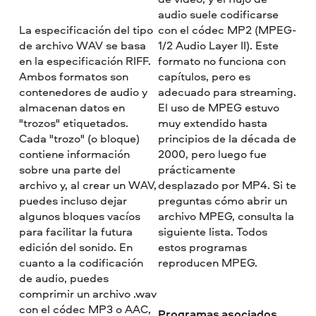
audio suele codificarse
La especificación del tipo
con el códec MP2 (MPEG-
de archivo WAV se basa
1/2 Audio Layer II). Este
en la especificación RIFF.
formato no funciona con
Ambos formatos son
capítulos, pero es
contenedores de audio y
adecuado para streaming.
almacenan datos en
El uso de MPEG estuvo
"trozos" etiquetados.
muy extendido hasta
Cada "trozo" (o bloque)
principios de la década de
contiene información
2000, pero luego fue
sobre una parte del
prácticamente
archivo y, al crear un WAV,
desplazado por MP4. Si te
puedes incluso dejar
preguntas cómo abrir un
algunos bloques vacíos
archivo MPEG, consulta la
para facilitar la futura
siguiente lista. Todos
edición del sonido. En
estos programas
cuanto a la codificación
reproducen MPEG.
de audio, puedes
comprimir un archivo .wav
con el códec MP3 o AAC,
Programas asociados