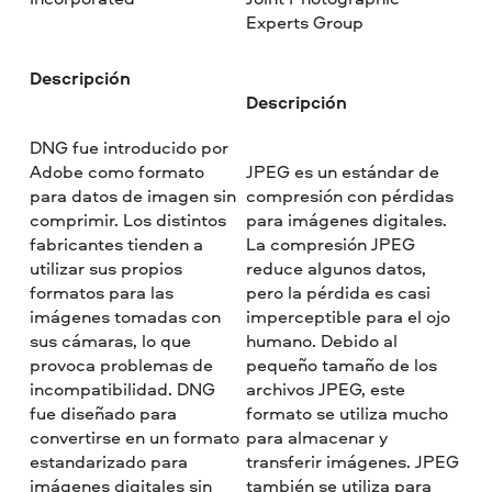
Experts Group
Descripción
Descripción
DNG fue introducido por
Adobe como formato
JPEG es un estándar de
para datos de imagen sin
compresión con pérdidas
comprimir. Los distintos
para imágenes digitales.
fabricantes tienden a
La compresión JPEG
utilizar sus propios
reduce algunos datos,
formatos para las
pero la pérdida es casi
imágenes tomadas con
imperceptible para el ojo
sus cámaras, lo que
humano. Debido al
provoca problemas de
pequeño tamaño de los
incompatibilidad. DNG
archivos JPEG, este
fue diseñado para
formato se utiliza mucho
convertirse en un formato
para almacenar y
estandarizado para
transferir imágenes. JPEG
imágenes digitales sin
también se utiliza para