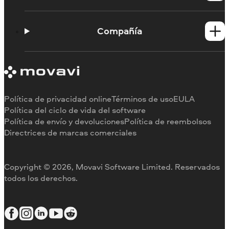
Tutoriales
Portal de aprendizaje
Compañía
Contactar con asistencia
Requisitos del sistema
Información sobre Movavi
Limitaciones de la versión de prueba
Testimonios
Cancelar suscripción
Reseñas en los medios
Reembolso
Por qué elegirnos
Política de privacidad online
Términos de uso
EULA
Para el trabajo
Política del ciclo de vida del software
Política de envío y devoluciones
Política de reembolsos
Directrices de marcas comerciales
Copyright © 2026, Movavi Software Limited. Reservados
todos los derechos.