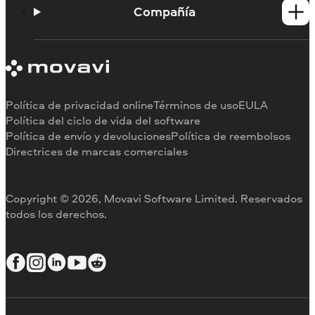
Portal de aprendizaje
Compañía
Contactar con asistencia
Requisitos del sistema
Información sobre Movavi
Limitaciones de la versión de prueba
Testimonios
Cancelar suscripción
Reseñas en los medios
Reembolso
Por qué elegirnos
Política de privacidad online
Términos de uso
EULA
Para el trabajo
Política del ciclo de vida del software
Política de envío y devoluciones
Política de reembolsos
Directrices de marcas comerciales
Copyright © 2026, Movavi Software Limited. Reservados
todos los derechos.