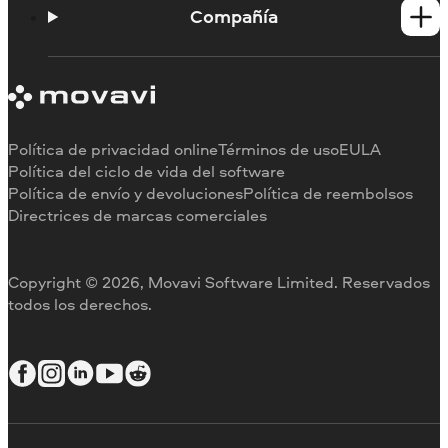
Portal de aprendizaje
Compañía
Contactar con asistencia
Requisitos del sistema
Información sobre Movavi
Limitaciones de la versión de prueba
Testimonios
Cancelar suscripción
Reseñas en los medios
Reembolso
Por qué elegirnos
Política de privacidad online
Términos de uso
EULA
Para el trabajo
Política del ciclo de vida del software
Política de envío y devoluciones
Política de reembolsos
Directrices de marcas comerciales
Copyright © 2026, Movavi Software Limited. Reservados
todos los derechos.