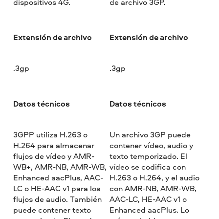
dispositivos 4G.
de archivo 3GP.
Extensión de archivo
Extensión de archivo
.3gp
.3gp
Datos técnicos
Datos técnicos
3GPP utiliza H.263 o
Un archivo 3GP puede
H.264 para almacenar
contener vídeo, audio y
flujos de vídeo y AMR-
texto temporizado. El
WB+, AMR-NB, AMR-WB,
vídeo se codifica con
Enhanced aacPlus, AAC-
H.263 o H.264, y el audio
LC o HE-AAC v1 para los
con AMR-NB, AMR-WB,
flujos de audio. También
AAC-LC, HE-AAC v1 o
puede contener texto
Enhanced aacPlus. Lo