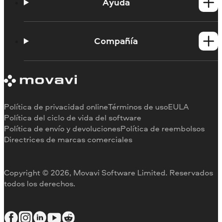
Productos para Mac
Ayuda
Tutoriales
Portal de aprendizaje
Compañía
Contactar con asistencia
Requisitos del sistema
Información sobre Movavi
Limitaciones de la versión de prueba
Testimonios
Cancelar suscripción
Reseñas en los medios
Reembolso
Por qué elegirnos
Política de privacidad online
Términos de uso
EULA
Para el trabajo
Política del ciclo de vida del software
Política de envío y devoluciones
Política de reembolsos
Directrices de marcas comerciales
Copyright © 2026, Movavi Software Limited. Reservados
todos los derechos.