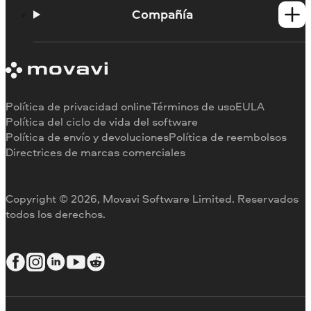
Portal de aprendizaje
Compañía
Contactar con asistencia
Requisitos del sistema
Información sobre Movavi
Limitaciones de la versión de prueba
Testimonios
Cancelar suscripción
Reseñas en los medios
Reembolso
Por qué elegirnos
Política de privacidad online
Términos de uso
EULA
Para el trabajo
Política del ciclo de vida del software
Política de envío y devoluciones
Política de reembolsos
Directrices de marcas comerciales
Copyright © 2026, Movavi Software Limited. Reservados
todos los derechos.