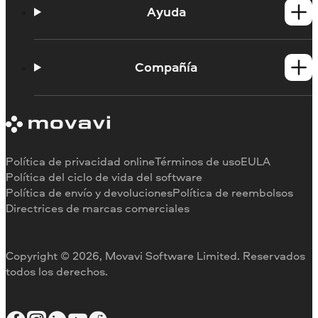
Productos para Mac
Ayuda
Tutoriales
Portal de aprendizaje
Compañía
Contactar con asistencia
Requisitos del sistema
Información sobre Movavi
Limitaciones de la versión de prueba
Testimonios
Cancelar suscripción
Reseñas en los medios
Reembolso
Por qué elegirnos
Política de privacidad online
Términos de uso
EULA
Para el trabajo
Política del ciclo de vida del software
Política de envío y devoluciones
Política de reembolsos
Directrices de marcas comerciales
Copyright © 2026, Movavi Software Limited. Reservados
todos los derechos.