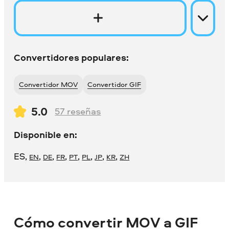
Convertidores populares:
Convertidor MOV
Convertidor GIF
5.0
57
reseñas
Disponible en:
ES
,
,
,
,
,
,
,
,
EN
DE
FR
PT
PL
JP
KR
ZH
Cómo convertir MOV a GIF