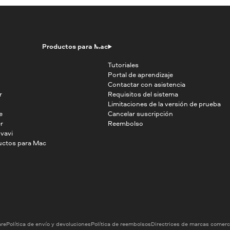
Productos para Mac
Tutoriales
Portal de aprendizaje
Contactar con asistencia
r
Requisitos del sistema
Limitaciones de la versión de prueba
e
Cancelar suscripción
r
Reembolso
vavi
uctos para Mac
are
Política de envío y devoluciones
Política de reembolsos
Directrices de marcas comerc