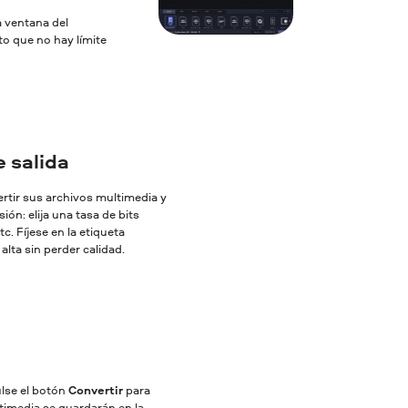
a ventana del
to que no hay límite
 salida
ertir sus archivos multimedia y
ón: elija una tasa de bits
c. Fíjese en la etiqueta
lta sin perder calidad.
ulse el botón
Convertir
para
ltimedia se guardarán en la