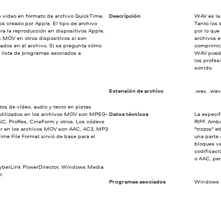
 vídeo en formato de archivo QuickTime,
Descripción
WAV es la 
s creado por Apple. El tipo de archivo
Tanto los
ra la reproducción en dispositivos Apple.
por lo que
 MOV en otros dispositivos si son
archivos 
zados en el archivo. Si se pregunta cómo
comprimir,
a lista de programas asociados a
WAV puede
los profes
sonido.
Extensión de archivo
.wav, .wa
s de vídeo, audio y texto en pistas
utilizados en los archivos MOV son MPEG-
Datos técnicos
La especif
IC, ProRes, CineForm y otros. Los códecs
RIFF. Amb
ar en los archivos MOV son AAC, AC3, MP3
"trozos" e
ime File Format sirvió de base para el
una parte 
bloques va
codificac
o AAC, per
CyberLink PowerDirector, Windows Media
r.
Programas asociados
Windows M