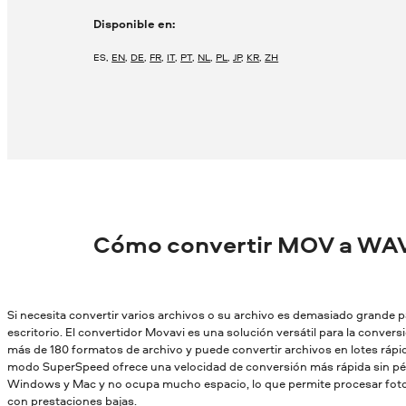
Disponible en:
ES
,
EN
,
DE
,
FR
,
IT
,
PT
,
NL
,
PL
,
JP
,
KR
,
ZH
Cómo convertir MOV a WAV
Si necesita convertir varios archivos o su archivo es demasiado grande par
escritorio. El convertidor Movavi es una solución versátil para la conver
más de 180 formatos de archivo y puede convertir archivos en lotes rápid
modo SuperSpeed ofrece una velocidad de conversión más rápida sin pér
Windows y Mac y no ocupa mucho espacio, lo que permite procesar fotos
con prestaciones bajas.