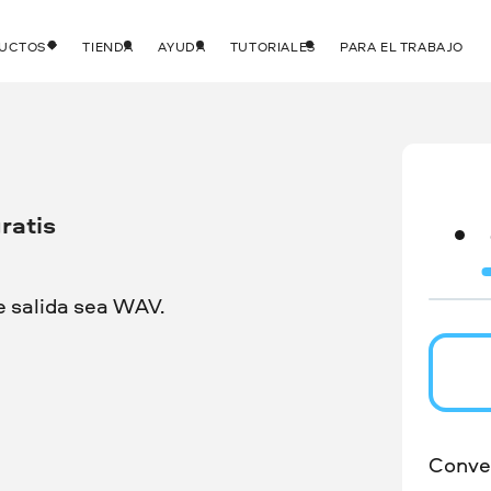
DUCTOS
TIENDA
AYUDA
TUTORIALES
PARA EL TRABAJO
ratis
e salida sea WAV.
Conver