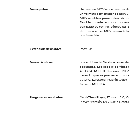
Descripción
Un archivo MOV es un archivo de
un formato contenedor de archivo
MOV se utiliza principalmente pa
También puede reproducir vídeos
compatibles con los códecs utili
abrir un archivo MOV, consulte l
continuación.
Extensión de archivo
.mov, .qt
Datos técnicos
Los archivos MOV almacenan dato
separadas. Los códecs de vídeo 
4, H.264, MJPEG, Sorenson 1/3, A
de audio que se pueden encontr
y ALAC. La especificación QuickT
formato MPEG-4.
Programas asociados
QuickTime Player, iTunes, VLC, 
Player (versión 12) y Roxio Creato