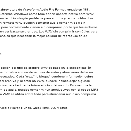
abreviatura de Waveform Audio File Format, creado en 1991.
 sistemas Windows como Mac tienen soporte nativo para WAV,
 no tendrás ningún problema para abrirlos y reproducirlos. Los
en formato WAV pueden contener audio comprimido o sin
 pero normalmente vienen sin comprimir, por lo que los archivos
n ser bastante grandes. Los WAV sin comprimir son útiles para
ionales que necesitan la mejor calidad de reproducción de
ve
icación del tipo de archivo WAV se basa en la especificación
os formatos son contenedores de audio y almacenan datos en
tiquetados. Cada "trozo" (o bloque) contiene información sobre
del archivo y, al crear un WAV, puedes incluso dejar algunos
cíos para facilitar la futura edición del sonido. En cuanto a la
ión de audio, puedes comprimir un archivo .wav con el códec MP3
o WAV se utiliza sobre todo para almacenar audio sin comprimir.
edia Player, iTunes, QuickTime, VLC y otros