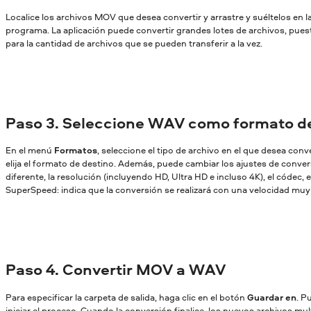
Localice los archivos MOV que desea convertir y arrastre y suéltelos en l
programa. La aplicación puede convertir grandes lotes de archivos, pues
para la cantidad de archivos que se pueden transferir a la vez.
Paso 3. Seleccione WAV como formato de
En el menú
Formatos
, seleccione el tipo de archivo en el que desea conv
elija el formato de destino. Además, puede cambiar los ajustes de conversi
diferente, la resolución (incluyendo HD, Ultra HD e incluso 4K), el códec, et
SuperSpeed: indica que la conversión se realizará con una velocidad muy a
Paso 4. Convertir MOV a WAV
Para especificar la carpeta de salida, haga clic en el botón
Guardar en
. P
iniciar el proceso. Cuando la conversión finalice, los nuevos archivos mu