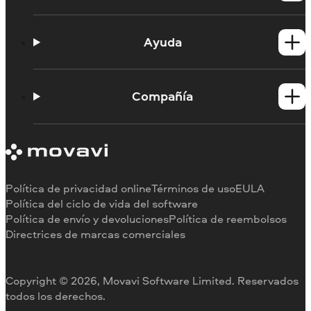
Productos para Windows
Productos para Mac
Ayuda
Tutoriales
Portal de aprendizaje
Compañía
Contactar con asistencia
Requisitos del sistema
Información sobre Movavi
Limitaciones de la versión de prueba
Testimonios
Cancelar suscripción
Reseñas en los medios
Reembolso
Por qué elegirnos
Política de privacidad online
Términos de uso
EULA
Para el trabajo
Política del ciclo de vida del software
Política de envío y devoluciones
Política de reembolsos
Directrices de marcas comerciales
Copyright © 2026, Movavi Software Limited. Reservados
todos los derechos.