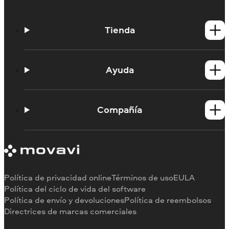
Tienda
Productos para Windows
Productos para Mac
Ayuda
Tutoriales
Portal de aprendizaje
Compañía
Contactar con asistencia
Requisitos del sistema
Información sobre Movavi
Limitaciones de la versión de prueba
Testimonios
Cancelar suscripción
Reseñas en los medios
Reembolso
Por qué elegirnos
Política de privacidad online
Términos de uso
EULA
Para el trabajo
Política del ciclo de vida del software
Política de envío y devoluciones
Política de reembolsos
Directrices de marcas comerciales