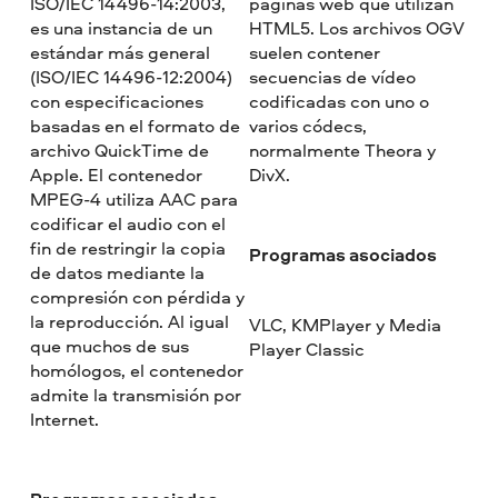
ISO/IEC 14496-14:2003,
páginas web que utilizan
es una instancia de un
HTML5. Los archivos OGV
estándar más general
suelen contener
(ISO/IEC 14496-12:2004)
secuencias de vídeo
con especificaciones
codificadas con uno o
basadas en el formato de
varios códecs,
archivo QuickTime de
normalmente Theora y
Apple. El contenedor
DivX.
MPEG-4 utiliza AAC para
codificar el audio con el
fin de restringir la copia
Programas asociados
de datos mediante la
compresión con pérdida y
la reproducción. Al igual
VLC, KMPlayer y Media
que muchos de sus
Player Classic
homólogos, el contenedor
admite la transmisión por
Internet.