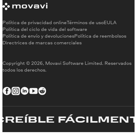
Limitaciones de la versión de prueba
Testimonios
Cancelar suscripción
Reseñas en los medios
Reembolso
Por qué elegirnos
Política de privacidad online
Términos de uso
EULA
Para el trabajo
Política del ciclo de vida del software
Política de envío y devoluciones
Política de reembolsos
Directrices de marcas comerciales
Copyright © 2026, Movavi Software Limited. Reservados
todos los derechos.
EÍBLE FÁCILMENTE