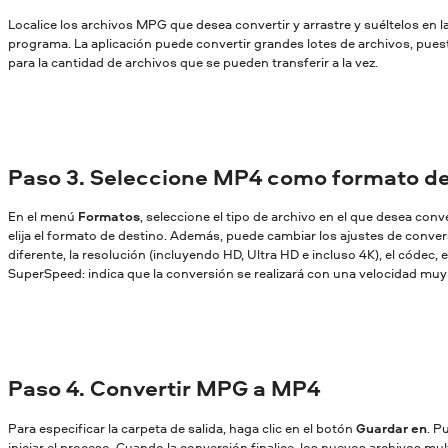
Localice los archivos MPG que desea convertir y arrastre y suéltelos en l
programa. La aplicación puede convertir grandes lotes de archivos, pues
para la cantidad de archivos que se pueden transferir a la vez.
Paso 3. Seleccione MP4 como formato de
En el menú
Formatos
, seleccione el tipo de archivo en el que desea conv
elija el formato de destino. Además, puede cambiar los ajustes de conversi
diferente, la resolución (incluyendo HD, Ultra HD e incluso 4K), el códec, et
SuperSpeed: indica que la conversión se realizará con una velocidad muy a
Paso 4. Convertir MPG a MP4
Para especificar la carpeta de salida, haga clic en el botón
Guardar en
. P
iniciar el proceso. Cuando la conversión finalice, los nuevos archivos mu