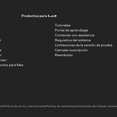
Productos para Mac
Tutoriales
Portal de aprendizaje
Contactar con asistencia
r
Requisitos del sistema
Limitaciones de la versión de prueba
e
Cancelar suscripción
r
Reembolso
vavi
uctos para Mac
are
Política de envío y devoluciones
Política de reembolsos
Directrices de marcas comerc