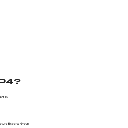
P4?
rt 14
cture Experts Group