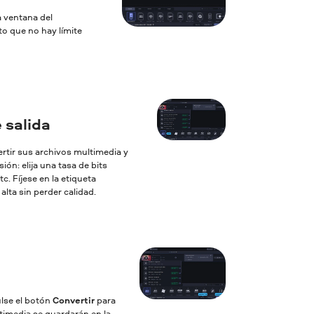
a ventana del
to que no hay límite
 salida
ertir sus archivos multimedia y
ón: elija una tasa de bits
c. Fíjese en la etiqueta
lta sin perder calidad.
ulse el botón
Convertir
para
ltimedia se guardarán en la