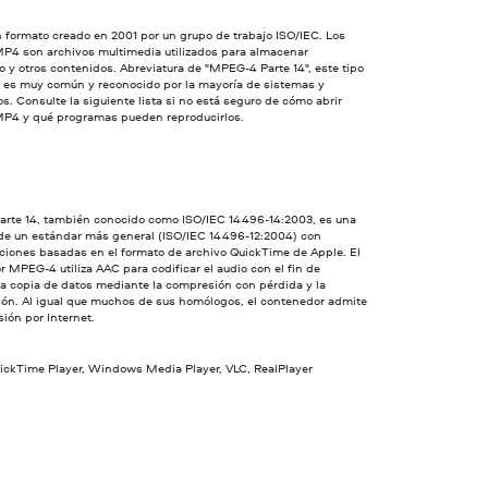
 formato creado en 2001 por un grupo de trabajo ISO/IEC. Los
MP4 son archivos multimedia utilizados para almacenar
o y otros contenidos. Abreviatura de "MPEG-4 Parte 14", este tipo
o es muy común y reconocido por la mayoría de sistemas y
os. Consulte la siguiente lista si no está seguro de cómo abrir
MP4 y qué programas pueden reproducirlos.
rte 14, también conocido como ISO/IEC 14496-14:2003, es una
 de un estándar más general (ISO/IEC 14496-12:2004) con
ciones basadas en el formato de archivo QuickTime de Apple. El
 MPEG-4 utiliza AAC para codificar el audio con el fin de
 la copia de datos mediante la compresión con pérdida y la
ión. Al igual que muchos de sus homólogos, el contenedor admite
sión por Internet.
uickTime Player, Windows Media Player, VLC, RealPlayer