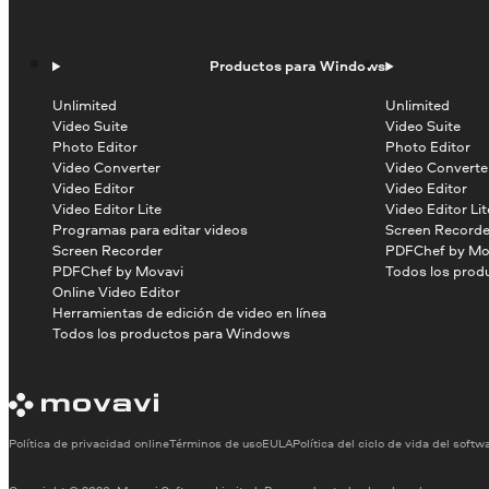
Productos para Windows
Unlimited
Unlimited
Video Suite
Video Suite
Photo Editor
Photo Editor
Video Converter
Video Converte
Video Editor
Video Editor
Video Editor Lite
Video Editor Lit
Programas para editar videos
Screen Recorde
Screen Recorder
PDFChef by Mo
PDFChef by Movavi
Todos los prod
Online Video Editor
Herramientas de edición de video en línea
Todos los productos para Windows
Política de privacidad online
Términos de uso
EULA
Política del ciclo de vida del softw