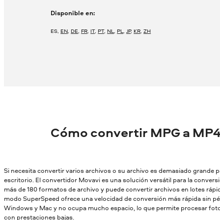
Disponible en:
ES
,
EN
,
DE
,
FR
,
IT
,
PT
,
NL
,
PL
,
JP
,
KR
,
ZH
Cómo convertir MPG a MP4
Si necesita convertir varios archivos o su archivo es demasiado grande par
escritorio. El convertidor Movavi es una solución versátil para la conver
más de 180 formatos de archivo y puede convertir archivos en lotes rápid
modo SuperSpeed ofrece una velocidad de conversión más rápida sin pér
Windows y Mac y no ocupa mucho espacio, lo que permite procesar fotos
con prestaciones bajas.