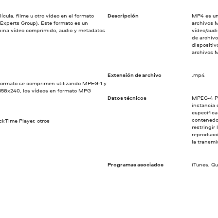
cula, filme u otro vídeo en el formato
Descripción
MP4 es un
xperts Group). Este formato es un
archivos 
ina vídeo comprimido, audio y metadatos
vídeo/audi
de archiv
dispositiv
archivos 
Extensión de archivo
.mp4
formato se comprimen utilizando MPEG-1 y
358x240, los vídeos en formato MPG
Datos técnicos
MPEG-4 Pa
instancia
especifica
contenedor
kTime Player, otros
restringir
reproducc
la transmi
Programas asociados
iTunes, Q