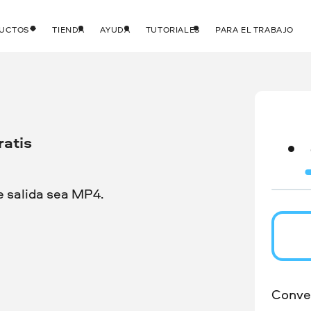
DUCTOS
TIENDA
AYUDA
TUTORIALES
PARA EL TRABAJO
ratis
e salida sea MP4.
Conver