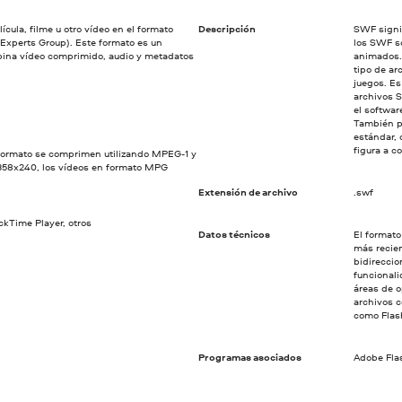
cula, filme u otro vídeo en el formato
Descripción
SWF signi
xperts Group). Este formato es un
los SWF s
ina vídeo comprimido, audio y metadatos
animados.
tipo de ar
juegos. Es
archivos 
el softwar
También p
estándar,
figura a c
formato se comprimen utilizando MPEG-1 y
358x240, los vídeos en formato MPG
Extensión de archivo
.swf
kTime Player, otros
Datos técnicos
El formato
más recien
bidireccio
funcional
áreas de o
archivos 
como Flash
Programas asociados
Adobe Flas