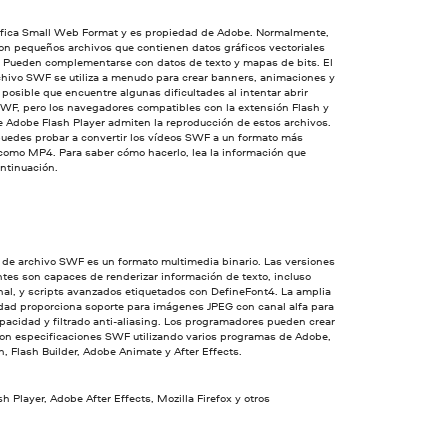
fica Small Web Format y es propiedad de Adobe. Normalmente,
on pequeños archivos que contienen datos gráficos vectoriales
 Pueden complementarse con datos de texto y mapas de bits. El
chivo SWF se utiliza a menudo para crear banners, animaciones y
 posible que encuentre algunas dificultades al intentar abrir
SWF, pero los navegadores compatibles con la extensión Flash y
e Adobe Flash Player admiten la reproducción de estos archivos.
uedes probar a convertir los vídeos SWF a un formato más
 como MP4. Para saber cómo hacerlo, lea la información que
ontinuación.
 de archivo SWF es un formato multimedia binario. Las versiones
tes son capaces de renderizar información de texto, incluso
nal, y scripts avanzados etiquetados con DefineFont4. La amplia
idad proporciona soporte para imágenes JPEG con canal alfa para
pacidad y filtrado anti-aliasing. Los programadores pueden crear
con especificaciones SWF utilizando varios programas de Adobe,
, Flash Builder, Adobe Animate y After Effects.
h Player, Adobe After Effects, Mozilla Firefox y otros