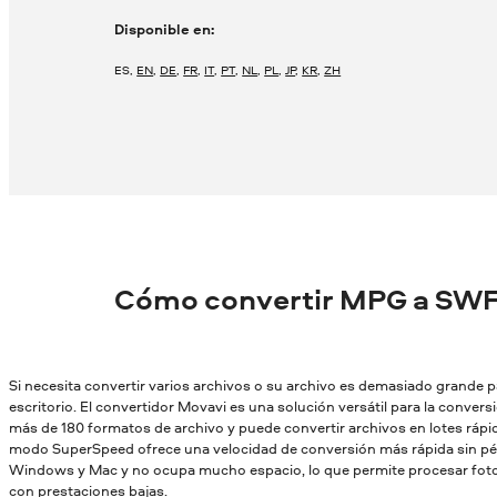
Disponible en:
ES
,
EN
,
DE
,
FR
,
IT
,
PT
,
NL
,
PL
,
JP
,
KR
,
ZH
Cómo convertir MPG a SWF
Si necesita convertir varios archivos o su archivo es demasiado grande par
escritorio. El convertidor Movavi es una solución versátil para la conver
más de 180 formatos de archivo y puede convertir archivos en lotes rápid
modo SuperSpeed ofrece una velocidad de conversión más rápida sin pér
Windows y Mac y no ocupa mucho espacio, lo que permite procesar fotos
con prestaciones bajas.