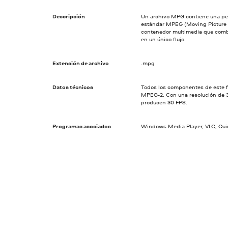
Descripción
Un archivo MPG contiene una pelí
estándar MPEG (Moving Picture E
contenedor multimedia que comb
en un único flujo.
Extensión de archivo
.mpg
Datos técnicos
Todos los componentes de este 
MPEG-2. Con una resolución de 
producen 30 FPS.
Programas asociados
Windows Media Player, VLC, Quic