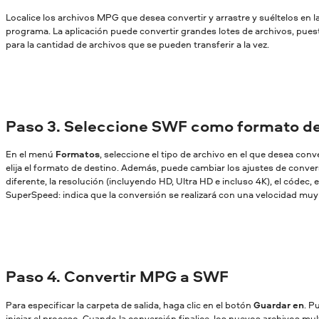
Localice los archivos MPG que desea convertir y arrastre y suéltelos en l
programa. La aplicación puede convertir grandes lotes de archivos, pues
para la cantidad de archivos que se pueden transferir a la vez.
Paso 3. Seleccione SWF como formato de
En el menú
Formatos
, seleccione el tipo de archivo en el que desea conv
elija el formato de destino. Además, puede cambiar los ajustes de conversi
diferente, la resolución (incluyendo HD, Ultra HD e incluso 4K), el códec, et
SuperSpeed: indica que la conversión se realizará con una velocidad muy a
Paso 4. Convertir MPG a SWF
Para especificar la carpeta de salida, haga clic en el botón
Guardar en
. P
iniciar el proceso. Cuando la conversión finalice, los nuevos archivos mu