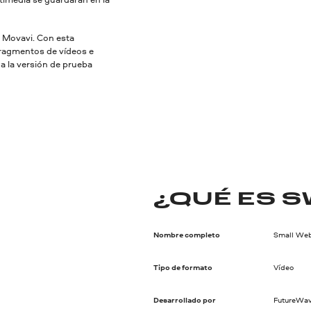
r Movavi. Con esta
fragmentos de vídeos e
ga la versión de prueba
¿QUÉ ES S
Nombre completo
Small We
Tipo de formato
Vídeo
Desarrollado por
FutureWav