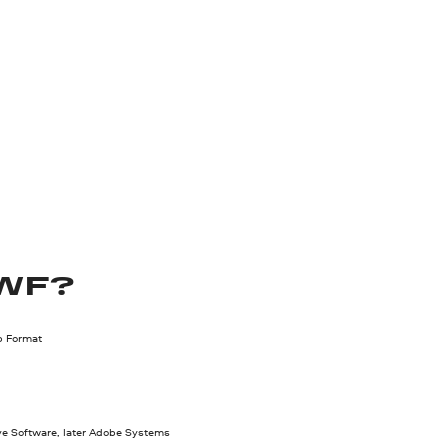
WF?
b Format
e Software, later Adobe Systems