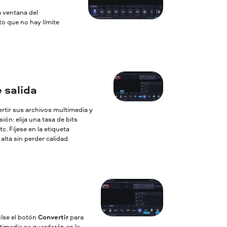
a ventana del
to que no hay límite
 salida
ertir sus archivos multimedia y
ón: elija una tasa de bits
c. Fíjese en la etiqueta
lta sin perder calidad.
ulse el botón
Convertir
para
ltimedia se guardarán en la