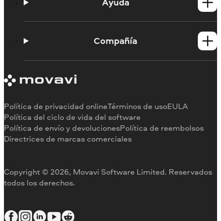
Productos para Mac
Ayuda
Tutoriales
Portal de aprendizaje
Compañía
Contactar con asistencia
Requisitos del sistema
Información sobre Movavi
Limitaciones de la versión de prueba
Testimonios
Cancelar suscripción
Reseñas en los medios
Reembolso
Por qué elegirnos
Política de privacidad online
Términos de uso
EULA
Para el trabajo
Política del ciclo de vida del software
Política de envío y devoluciones
Política de reembolsos
Directrices de marcas comerciales
Copyright © 2026, Movavi Software Limited. Reservados
todos los derechos.