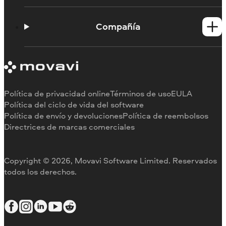
Tutoriales
Portal de aprendizaje
Compañía
Contactar con asistencia
Requisitos del sistema
Información sobre Movavi
Limitaciones de la versión de prueba
Testimonios
Cancelar suscripción
Reseñas en los medios
Reembolso
Por qué elegirnos
Política de privacidad online
Términos de uso
EULA
Para el trabajo
Política del ciclo de vida del software
Política de envío y devoluciones
Política de reembolsos
Directrices de marcas comerciales
Copyright © 2026, Movavi Software Limited. Reservados
todos los derechos.