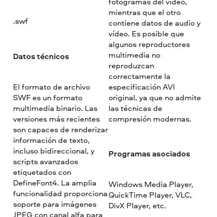
fotogramas del vídeo,
mientras que el otro
.swf
contiene datos de audio y
vídeo. Es posible que
algunos reproductores
multimedia no
Datos técnicos
reproduzcan
correctamente la
El formato de archivo
especificación AVI
SWF es un formato
original, ya que no admite
multimedia binario. Las
las técnicas de
versiones más recientes
compresión modernas.
son capaces de renderizar
información de texto,
incluso bidireccional, y
Programas asociados
scripts avanzados
etiquetados con
DefineFont4. La amplia
Windows Media Player,
funcionalidad proporciona
QuickTime Player, VLC,
soporte para imágenes
DivX Player, etc.
JPEG con canal alfa para