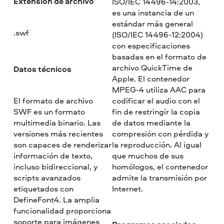
Extensión de archivo
ISO/IEC 14496-14:2003,
es una instancia de un
estándar más general
.swf
(ISO/IEC 14496-12:2004)
con especificaciones
basadas en el formato de
archivo QuickTime de
Datos técnicos
Apple. El contenedor
MPEG-4 utiliza AAC para
El formato de archivo
codificar el audio con el
SWF es un formato
fin de restringir la copia
multimedia binario. Las
de datos mediante la
versiones más recientes
compresión con pérdida y
son capaces de renderizar
la reproducción. Al igual
información de texto,
que muchos de sus
incluso bidireccional, y
homólogos, el contenedor
scripts avanzados
admite la transmisión por
etiquetados con
Internet.
DefineFont4. La amplia
funcionalidad proporciona
soporte para imágenes