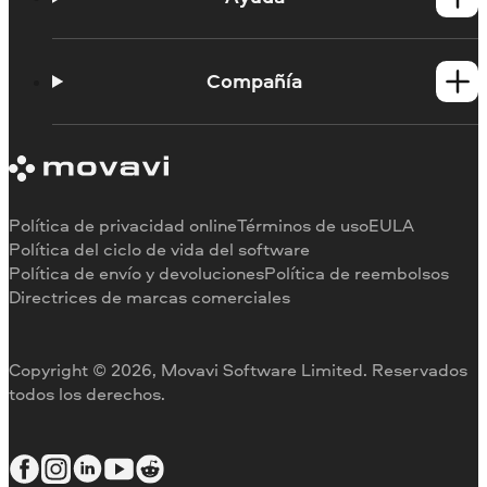
Tutoriales
Portal de aprendizaje
Compañía
Contactar con asistencia
Requisitos del sistema
Información sobre Movavi
Limitaciones de la versión de prueba
Testimonios
Cancelar suscripción
Reseñas en los medios
Reembolso
Por qué elegirnos
Política de privacidad online
Términos de uso
EULA
Para el trabajo
Política del ciclo de vida del software
Política de envío y devoluciones
Política de reembolsos
Directrices de marcas comerciales
Copyright © 2026, Movavi Software Limited. Reservados
todos los derechos.