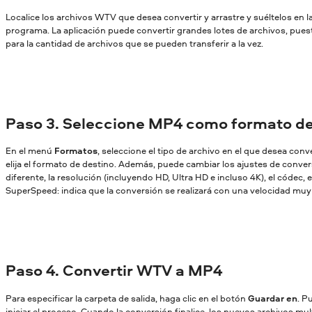
Localice los archivos WTV que desea convertir y arrastre y suéltelos en l
programa. La aplicación puede convertir grandes lotes de archivos, pues
para la cantidad de archivos que se pueden transferir a la vez.
Paso 3. Seleccione MP4 como formato de
En el menú
Formatos
, seleccione el tipo de archivo en el que desea conv
elija el formato de destino. Además, puede cambiar los ajustes de conversi
diferente, la resolución (incluyendo HD, Ultra HD e incluso 4K), el códec, et
SuperSpeed: indica que la conversión se realizará con una velocidad muy a
Paso 4. Convertir WTV a MP4
Para especificar la carpeta de salida, haga clic en el botón
Guardar en
. P
iniciar el proceso. Cuando la conversión finalice, los nuevos archivos mu