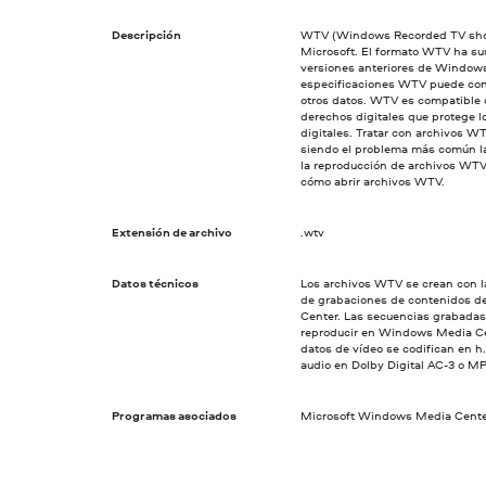
Descripción
WTV (Windows Recorded TV show
Microsoft. El formato WTV ha sus
versiones anteriores de Windows
especificaciones WTV puede cont
otros datos. WTV es compatible
derechos digitales que protege l
digitales. Tratar con archivos WT
siendo el problema más común la
la reproducción de archivos WTV. 
cómo abrir archivos WTV.
Extensión de archivo
.wtv
Datos técnicos
Los archivos WTV se crean con la
de grabaciones de contenidos d
Center. Las secuencias grabadas
reproducir en Windows Media Cen
datos de vídeo se codifican en 
audio en Dolby Digital AC-3 o MPE
Programas asociados
Microsoft Windows Media Cente