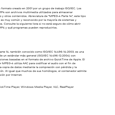
 formato creado en 2001 por un grupo de trabajo ISO/IEC. Los
MP4 son archivos multimedia utilizados para almacenar
o y otros contenidos. Abreviatura de "MPEG-4 Parte 14", este tipo
o es muy común y reconocido por la mayoría de sistemas y
os. Consulte la siguiente lista si no está seguro de cómo abrir
MP4 y qué programas pueden reproducirlos.
rte 14, también conocido como ISO/IEC 14496-14:2003, es una
 de un estándar más general (ISO/IEC 14496-12:2004) con
ciones basadas en el formato de archivo QuickTime de Apple. El
 MPEG-4 utiliza AAC para codificar el audio con el fin de
 la copia de datos mediante la compresión con pérdida y la
ión. Al igual que muchos de sus homólogos, el contenedor admite
sión por Internet.
uickTime Player, Windows Media Player, VLC, RealPlayer