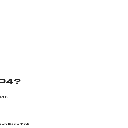
P4?
rt 14
cture Experts Group