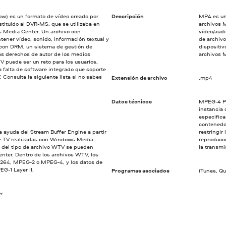
) es un formato de vídeo creado por
Descripción
MP4 es un
tituido al DVR-MS, que se utilizaba en
archivos 
 Media Center. Un archivo con
vídeo/audi
ener vídeo, sonido, información textual y
de archiv
 con DRM, un sistema de gestión de
dispositiv
os derechos de autor de los medios
archivos 
V puede ser un reto para los usuarios,
 falta de software integrado que soporte
Consulta la siguiente lista si no sabes
Extensión de archivo
.mp4
Datos técnicos
MPEG-4 Pa
instancia
especifica
contenedor
 ayuda del Stream Buffer Engine a partir
restringir
e TV realizadas con Windows Media
reproducc
 del tipo de archivo WTV se pueden
la transmi
ter. Dentro de los archivos WTV, los
h.264, MPEG-2 o MPEG-4, y los datos de
G-1 Layer II.
Programas asociados
iTunes, Q
r