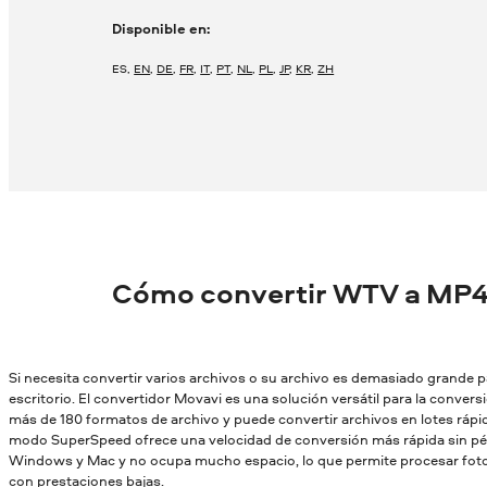
Disponible en:
ES
,
EN
,
DE
,
FR
,
IT
,
PT
,
NL
,
PL
,
JP
,
KR
,
ZH
Cómo convertir WTV a MP4
Si necesita convertir varios archivos o su archivo es demasiado grande par
escritorio. El convertidor Movavi es una solución versátil para la conver
más de 180 formatos de archivo y puede convertir archivos en lotes rápid
modo SuperSpeed ofrece una velocidad de conversión más rápida sin pér
Windows y Mac y no ocupa mucho espacio, lo que permite procesar fotos
con prestaciones bajas.