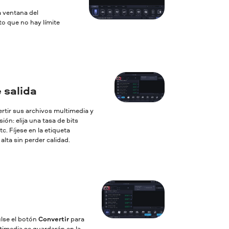
a ventana del
to que no hay límite
 salida
ertir sus archivos multimedia y
ón: elija una tasa de bits
c. Fíjese en la etiqueta
lta sin perder calidad.
ulse el botón
Convertir
para
ltimedia se guardarán en la