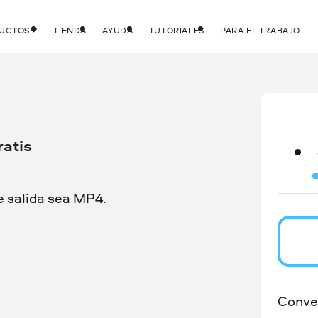
DUCTOS
TIENDA
AYUDA
TUTORIALES
PARA EL TRABAJO
ratis
e salida sea MP4.
Conver