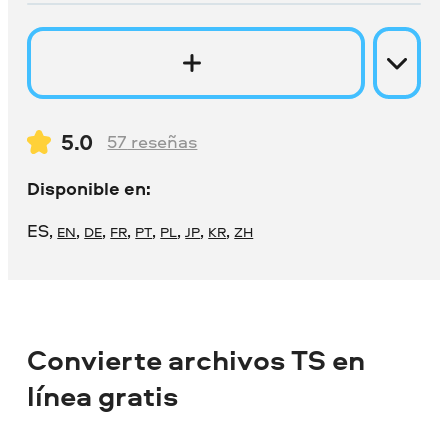
5.0
57
reseñas
Disponible en:
ES
,
,
,
,
,
,
,
,
EN
DE
FR
PT
PL
JP
KR
ZH
Convierte archivos TS en
línea gratis