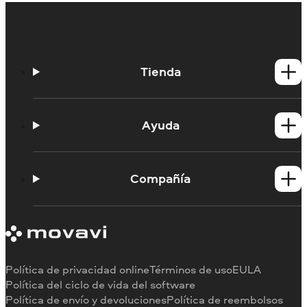
Tienda
Productos para Windows
Productos para Mac
Ayuda
Tutoriales
Portal de aprendizaje
Compañía
Contactar con asistencia
Requisitos del sistema
Información sobre Movavi
Limitaciones de la versión de prueba
Testimonios
Cancelar suscripción
Reseñas en los medios
Reembolso
Por qué elegirnos
Política de privacidad online
Términos de uso
EULA
Para el trabajo
Política del ciclo de vida del software
Política de envío y devoluciones
Política de reembolsos